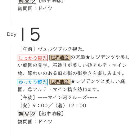
［船中泊⑬］
訪問国：ドイツ
15
Day
［午前］ヴュルツブルク観光。
の宮殿★レジデンツや美し
い庭園の見学、石造りが美しい◎アルテ・マイン
橋、賑わいのある旧市街の街歩きを楽しみます。
★レジデンツと美しい庭
園、◎アルテ・マイン橋を訪ねます。
［午後］〰〰マイン河クルーズ〰〰
（発）9：00／（着）12：00
［船中泊⑭］
訪問国：ドイツ