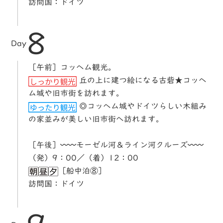
訪問国：ドイツ
8
Day
［午前］コッヘム観光。
丘の上に建つ絵になる古砦★コッヘ
ム城や旧市街を訪れます。
◎コッヘム城やドイツらしい木組み
の家並みが美しい旧市街へ訪れます。
［午後］〰〰モーゼル河＆ライン河クルーズ〰〰
（発）9：00／（着）12：00
［船中泊⑧］
訪問国：ドイツ