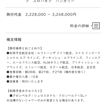
ア スロバキア ハンガリー
旅行代金
2,228,000 〜 3,248,000円
料金の詳細
補足情報
【旅行条件とおことわり】
●利用予定航空会社：ルフトハンザ ドイツ航空、スイス インターナ
ショナル エア ラインズ、ターキッシュ・エアラインズ、フィンエア
ー、エールフランス航空、KLMオランダ航空、ブリティッシュ・エ
アウェイズ、エミレーツ航空、カタール航空、日本航空、全日空
●食事回数：朝28回、昼27回、夕27回（機内食を除く）
●最少催行人員：10名
●添乗員：同行いたします
【利用予定ホテルリスト】
■クロンベルク：
シュロスホテル・クロンベルク＜SL＞
※浴槽のないシャワーのみの客室となる場合があります。