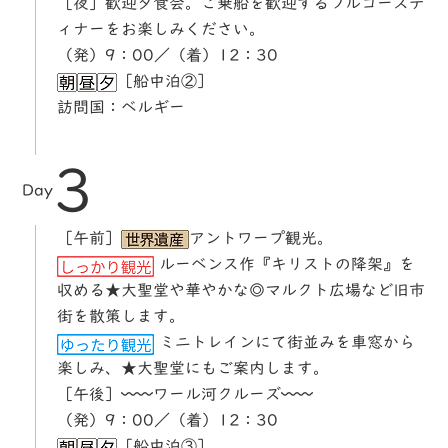
［夜］歓迎夕食会。ご乗船を歓迎するフルコースデ
ィナーをお楽しみください。
（発）9：00／（着）12：30
［船中泊②］
訪問国：ベルギー
3
Day
［午前］
アントワープ観光。
ルーベンス作『キリストの降架』を
収める★大聖堂や華やかな◎マルクト広場など旧市
街を散策します。
ミニトレインにて街並みを車窓から
楽しみ、★大聖堂にもご案内します。
［午後］〰〰ワール河クルーズ〰〰
（発）9：00／（着）12：30
［船中泊③］