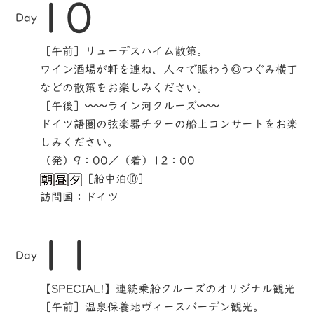
10
Day
［午前］リューデスハイム散策。
ワイン酒場が軒を連ね、人々で賑わう◎つぐみ横丁
などの散策をお楽しみください。
［午後］〰〰ライン河クルーズ〰〰
ドイツ語圏の弦楽器チターの船上コンサートをお楽
しみください。
（発）9：00／（着）12：00
［船中泊⑩］
訪問国：ドイツ
11
Day
【SPECIAL!】連続乗船クルーズのオリジナル観光
［午前］温泉保養地ヴィースバーデン観光。