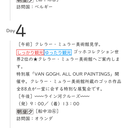
訪問国：ベルギー
4
Day
［午前］クレラー・ミュラー美術館見学。
ゴッホコレクション世
界2位の★クレラー・ミュラー美術館へご案内しま
す。
特別展「VAN GOGH. ALL OUR PAINTINGS」開
催中。クレラー・ミュラー美術館所蔵のゴッホ作品
全88点が一堂に会する特別な展覧会です。
［午後］〰〰ライン河クルーズ〰〰
（発）9：00／（着）13：00
［船中泊④］
訪問国：オランダ