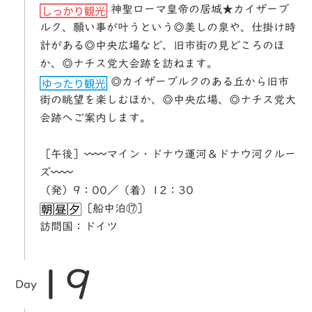
神聖ローマ皇帝の居城★カイザーブ
ルク、願い事が叶うという◎美しの泉や、仕掛け時
計がある◎中央広場など、旧市街の見どころのほ
か、◎ナチス党大会跡を訪ねます。
◎カイザーブルクのある丘から旧市
街の眺望を楽しむほか、◎中央広場、◎ナチス党大
会跡へご案内します。
［午後］〰〰マイン・ドナウ運河＆ドナウ河クルー
ズ〰〰
（発）9：00／（着）12：30
［船中泊⑰］
訪問国：ドイツ
19
Day