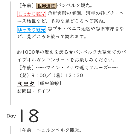
［午前］
バンベルク観光。
◎新宮殿の庭園、河畔の◎プチ・ベ
ニス地区など、多彩な見どころへご案内。
◎プチ・ベニス地区や◎旧市庁舎な
ど、見どころを絞って訪れます。
約1000年の歴史を誇る★バンベルク大聖堂でのパ
イプオルガンコンサートをお楽しみください。
［午後］〰〰マイン・ドナウ運河クルーズ〰〰
（発）9：00／（着）12：30
［船中泊⑯］
訪問国：ドイツ
18
Day
［午前］ニュルンベルク観光。