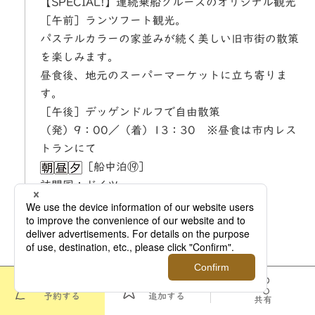
【SPECIAL!】連続乗船クルーズのオリジナル観光
［午前］ランツフート観光。
パステルカラーの家並みが続く美しい旧市街の散策
を楽しみます。
昼食後、地元のスーパーマーケットに立ち寄りま
す。
［午後］デッゲンドルフで自由散策
（発）9：00／（着）13：30 ※昼食は市内レス
トランにて
［船中泊⑲］
訪問国：ドイツ
21
Day
［午前］パッサウ観光。
このツアーを
お気に入りに
◎大聖堂、◎オーバーハウス要塞を訪れます。
予約する
追加する
共有
［午後］〰〰ドナウ河クルーズ〰〰