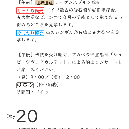
［午前］
レーゲンスブルク観光。
ドイツ最古の◎石橋や◎旧市庁舎、
★大聖堂など、かつて交易の要衝として栄えた旧市
街のみどころを見学します。
街のシンボル◎石橋と★大聖堂を見
学します。
［午後］伝統を受け継ぐ、アカペラ四重唱団「シュ
ピーツヴェグカルテット」による船上コンサートを
お楽しみください。
（発）9：00／（着）12：00
［船中泊⑱］
訪問国：ドイツ
20
Day