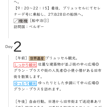
へ。
【9：20～22：15】着後、ブリュッセルにてセレ
ナーデ号に乗船し、27泊28日の船旅へ。
［船中泊①］
訪問国：ベルギー
2
Day
［午前］
ブリュッセル観光。
壮麗な建築物が並ぶ街の中心広場◎
グラン・プラスや街の人気者◎小便小僧がある旧市
街を散策します。
ゆったりとした歩調にて中心広場◎
グラン・プラスを訪れます。
［午後］自由行動。※港から旧市街まで送迎車あり