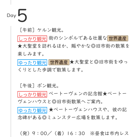
5
Day
［午前］ケルン観光。
街のシンボルである壮麗な
★大聖堂を訪れるほか、賑やかな◎旧市街の散策を
楽しみます。
★大聖堂と◎旧市街をゆっ
くりとした歩調で散策します。
［午後］ボン観光。
ベートーヴェンの記念館★ベートー
ヴェンハウスと◎旧市街散策へご案内。
★ベートーヴェンハウスや、彼の記
念碑がある◎ミュンスター広場を散策します。
（発）9：00／（着）16：30 ※昼食は市内レス