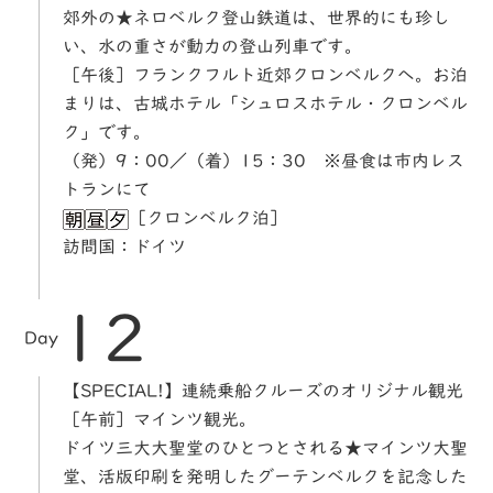
郊外の★ネロベルク登山鉄道は、世界的にも珍し
い、水の重さが動力の登山列車です。
［午後］フランクフルト近郊クロンベルクへ。お泊
まりは、古城ホテル「シュロスホテル・クロンベル
ク」です。
（発）9：00／（着）15：30 ※昼食は市内レス
トランにて
［クロンベルク泊］
訪問国：ドイツ
12
Day
【SPECIAL!】連続乗船クルーズのオリジナル観光
［午前］マインツ観光。
ドイツ三大大聖堂のひとつとされる★マインツ大聖
堂、活版印刷を発明したグーテンベルクを記念した