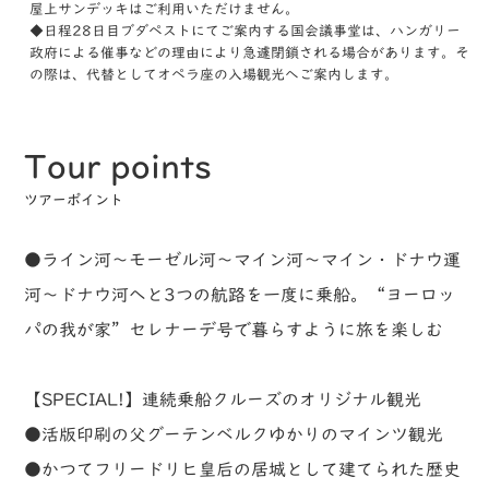
屋上サンデッキはご利用いただけません。
◆日程28日目ブダペストにてご案内する国会議事堂は、ハンガリー
政府による催事などの理由により急遽閉鎖される場合があります。そ
の際は、代替としてオペラ座の入場観光へご案内します。
Tour points
ツアーポイント
●ライン河～モーゼル河～マイン河～マイン・ドナウ運
河～ドナウ河へと3つの航路を一度に乗船。“ヨーロッ
パの我が家”セレナーデ号で暮らすように旅を楽しむ
【SPECIAL!】連続乗船クルーズのオリジナル観光
●活版印刷の父グーテンベルクゆかりのマインツ観光
●かつてフリードリヒ皇后の居城として建てられた歴史