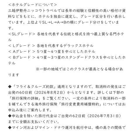
＜ホテルグレードについて＞
三越伊勢丹ニッコウトラベルでは長年の経験と信頼性の高い格付け資
料などをもとに、ホテルを独自に選定し、グレード区分を行い表示し
ています。上位よりSL→L→A→Bの順にグレード分けをしていま
す。
＜SLグレード＞ 各地を代表する伝統と格式を持つ最上質な名門ホテ
ル
＜ Lグレード ＞ 各地を代表するデラックスホテル
＜ Aグレード ＞ 5つ星～4つ星を中心としたホテル
＜ Bグレード ＞ 4つ星～3つ星のスタンダードクラスを中心としたホ
テル
※一部の地域ではこのクラスが最高となる場合があ
ります
◆「フライ＆クルーズ約款」適用となりますので、取消料の発生はご
出発の60日前（2026年8月2日）からとなります。詳しくは下部の
「旅行保険の詳細」をご覧ください。一定の条件により取消料の一部
を補てんできる海外旅行保険「旅行変更費用補償特約」についてはお
申込み後にご案内します。
◆申込金を除いた旅行代金はご出発の62日前（2026年7月31日）
までに全額お支払いください。
◆マイン河およびマイン・ドナウ運河を航行中は、橋の高さの関係で