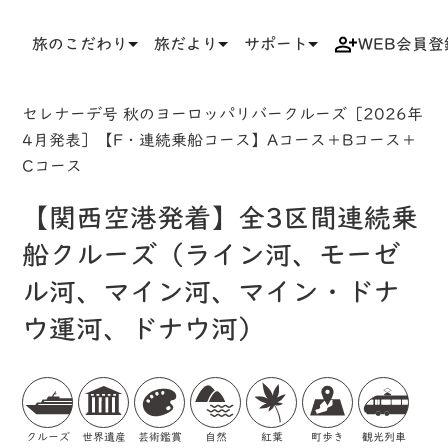
旅のこだわり
旅だより
サポート
WEB会員登
TOP
検索結果一覧
ツアー詳細
セレナーデ号 秋のヨーロッパリバークルーズ［2026年
4月発表］【F・連続乗船コース】Aコース＋Bコース＋
Cコース
【関西空港発着】全3区間連続乗
船クルーズ（ライン河、モーゼ
ル河、マイン河、マイン・ドナ
ウ運河、ドナウ河）
クルーズ
世界遺産
芸術鑑賞
自然
紅葉
町歩き
観光列車