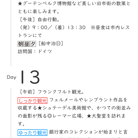
★グーテンベルク博物館など美しい旧市街の散策と
ともに楽しみます。
［午後］自由行動。
（発）9：00／（着）13：30 ※昼食は市内レス
トランにて
［船中泊⑪］
訪問国：ドイツ
13
Day
［午前］フランクフルト観光。
フェルメールやレンブラント作品を
収蔵する★シュテーデル美術館や、かつての街並み
の面影が残る◎レーマー広場、★大聖堂を訪れま
す。
銀行家のコレクションが始まりと言