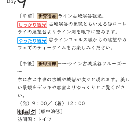
9
Day
［午前］
ライン古城渓谷観光。
古城渓谷の象徴ともいえる◎ローレ
ライの展望台よりライン河を眼下に望みます。
◎ラインフェルス城からの眺望やカ
フェでのティータイムをお楽しみください。
［午後］
〰〰ライン古城渓谷クルーズ〰
〰
右に左に中世の古城や城砦が次々と現れます。美し
い景観をデッキや客室よりゆっくりとご覧くださ
い。
（発）9：00／（着）12：00
［船中泊⑨］
訪問国：ドイツ