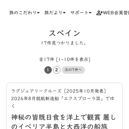
旅のこだわり
旅だより
サポート
WEB会員登
TOP
タグ
スペイン
スペイン
17件見つかりました。
全17件 [1-10件を表示]
1
2
次の7件へ
ラグジュアリークルーズ［2025年10月発表］
2026年8月就航新造船「エクスプローラⅢ」でゆ
く
神秘の皆既日食を洋上で観賞 麗し
のイベリア半島と大西洋の船旅