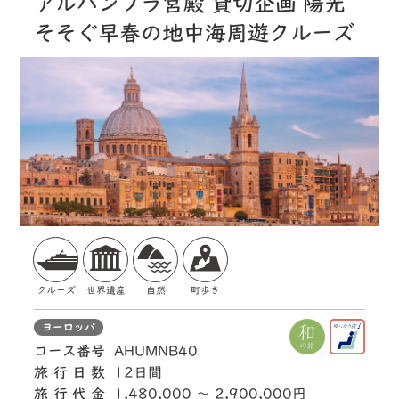
アルハンブラ宮殿 貸切企画 陽光
そそぐ早春の地中海周遊クルーズ
クルーズ
世界遺産
自然
町歩き
ヨーロッパ
コース番号
AHUMNB40
旅行日数
12日間
旅行代金
1,480,000 〜 2,900,000円