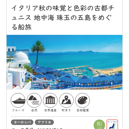
イタリア秋の味覚と色彩の古都チ
ュニス 地中海 珠玉の五島をめぐ
る船旅
クルーズ
自然
世界遺産
町歩き
芸術鑑賞
ヨーロッパ
アフリカ