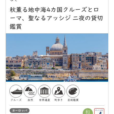
秋薫る地中海4カ国クルーズとロ
ーマ、聖なるアッシジ 二夜の貸切
鑑賞
クルーズ
自然
世界遺産
町歩き
芸術鑑賞
ヨーロッパ