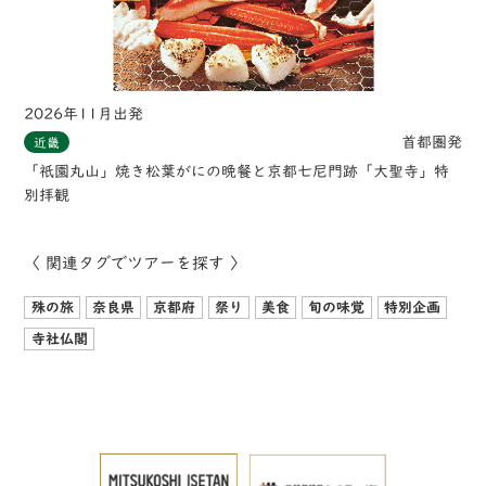
2026年11月出発
首都圏発
近畿
「祇園丸山」焼き松葉がにの晩餐と京都七尼門跡「大聖寺」特
別拝観
〈 関連タグでツアーを探す 〉
殊の旅
奈良県
京都府
祭り
美食
旬の味覚
特別企画
寺社仏閣