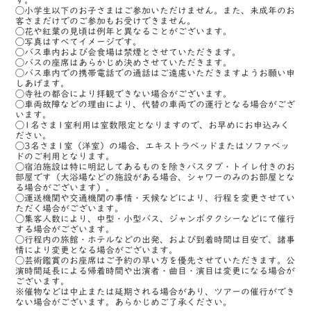
す。
◯小学生以下のお子さまはご参加いただけません。また、未成年のお
客さまだけでのご参加もお受けできません。
◯花や紅葉の見頃は例年と異なることがございます。
◯写真はすべてイメージです。
◯バス車内および会食場は禁煙とさせていただきます。
◯バスの座席はあらかじめ決めさせていただきます。
◯バス車内での携帯電話での通話はご遠慮いただきますようお願い申
しあげます。
◯寺社の都合により拝観できない場合がございます。
◯車両故障などの理由により、代替の車両での運行となる場合がござ
います。
◯1名さま1室利用は室数限定となりますので、お早めにお申込みく
ださい。
◯3名さま1室（洋室）の場合、エキストラベッドまたはソファベッ
ドのご利用となります。
◯宿泊施設は特に明記してあるものを除きバスタブ・トイレ付きのお
部屋です（大浴場などの施設がある場合、シャワーのみのお部屋とな
る場合がございます）。
◯運送機関や交通機関の事情・天候などにより、行程を変更させてい
ただく場合がございます。
◯集客人数により、中型・小型バス、ジャンボタクシーなどにて催行
する場合がございます。
◯行程内の旅館・ホテルなどの出発、および到着時間は目安で、諸事
情により変更となる場合がございます。
◯芸術鑑賞のお座席はご予約の早い方を優先させていただきます。公
演時間延長による帰着時間や出演者・曲目・演目は変更になる場合が
ございます。
※催物などは中止または延期される場合があり、ツアーの催行ができ
ない場合がございます。あらかじめご了承ください。