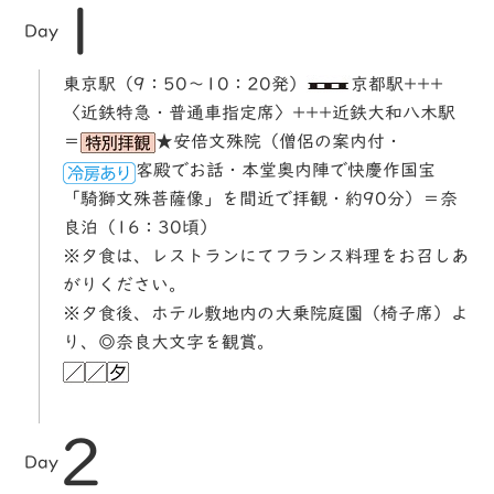
1
Day
東京駅（9：50～10：20発）
京都駅+++
〈近鉄特急・普通車指定席〉+++近鉄大和八木駅
＝
★安倍文殊院（僧侶の案内付・
客殿でお話・本堂奥内陣で快慶作国宝
「騎獅文殊菩薩像」を間近で拝観・約90分）＝奈
良泊（16：30頃）
※夕食は、レストランにてフランス料理をお召しあ
がりください。
※夕食後、ホテル敷地内の大乗院庭園（椅子席）よ
り、◎奈良大文字を観賞。
2
Day