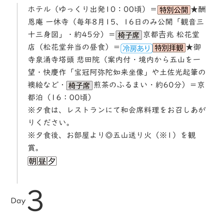
ホテル（ゆっくり出発10：00頃）＝
★酬
恩庵 一休寺（毎年8月15、16日のみ公開「観音三
十三身図」・約45分）＝
京都𠮷兆 松花堂
店（松花堂弁当の昼食）＝
★御
寺泉涌寺塔頭 悲田院（案内付・境内から五山を一
望・快慶作「宝冠阿弥陀如来坐像」や土佐光起筆の
襖絵など・
煎茶のふるまい・約60分）＝京
都泊（16：00頃）
※夕食は、レストランにて和会席料理をお召しあが
りください。
※夕食後、お部屋より◎五山送り火（※1）を観
賞。
3
Day