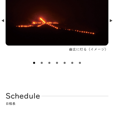
Prev
Nex
幽玄に灯る（イメージ）
山へ
Schedule
日程表