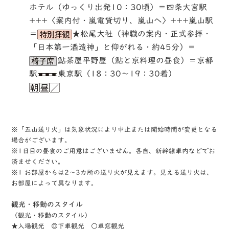
ホテル（ゆっくり出発10：30頃）＝四条大宮駅
+++〈案内付・嵐電貸切り、嵐山へ〉+++嵐山駅
＝
★松尾大社（神職の案内・正式参拝・
「日本第一酒造神」と仰がれる・約45分）＝
鮎茶屋平野屋（鮎と京料理の昼食）＝京都
駅
東京駅（18：30～19：30着）
※「五山送り火」は気象状況により中止または開始時間が変更となる
場合がございます。
※1日目の昼食のご用意はございません。各自、新幹線車内などでお
済ませください。
※1 お部屋からは2～3カ所の送り火が見えます。見える送り火は、
お部屋によって異なります。
観光・移動のスタイル
（観光・移動のスタイル）
★入場観光 ◎下車観光 ○車窓観光