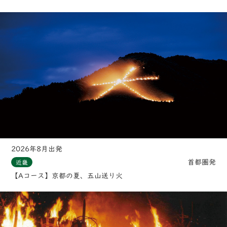
2026年8月出発
首都圏発
近畿
【Aコース】京都の夏、五山送り火