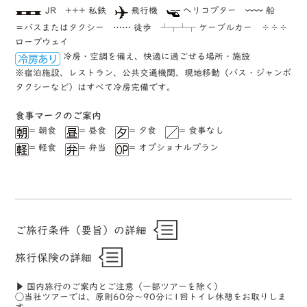
JR +++ 私鉄
飛行機
ヘリコプター 〰〰 船
＝バスまたはタクシー …… 徒歩 ┴┬┴┬ ケーブルカー ÷÷÷
ロープウェイ
冷房・空調を備え、快適に過ごせる場所・施設
※宿泊施設、レストラン、公共交通機関、現地移動（バス・ジャンボ
タクシーなど）はすべて冷房完備です。
⾷事マークのご案内
= 朝食
= 昼食
= 夕食
= 食事なし
= 軽食
= 弁当
= オプショナルプラン
ご旅行条件（要旨）の詳細
旅行保険の詳細
▶ 国内旅行のご案内とご注意（一部ツアーを除く）
◯当社ツアーでは、原則60分〜90分に1回トイレ休憩をお取りしま