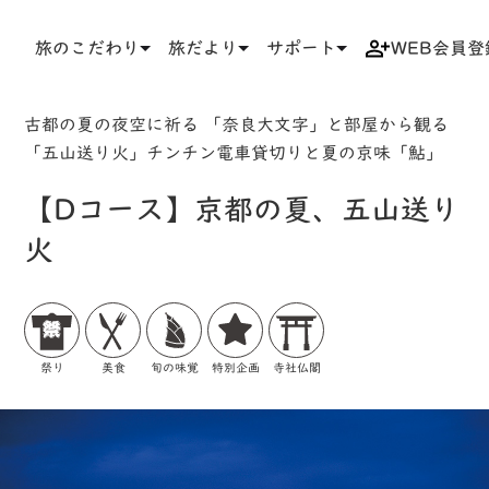
旅のこだわり
旅だより
サポート
WEB会員登
TOP
検索結果一覧
ツアー詳細
古都の夏の夜空に祈る 「奈良大文字」と部屋から観る
「五山送り火」チンチン電車貸切りと夏の京味「鮎」
【Dコース】京都の夏、五山送り
火
祭り
美食
旬の味覚
特別企画
寺社仏閣