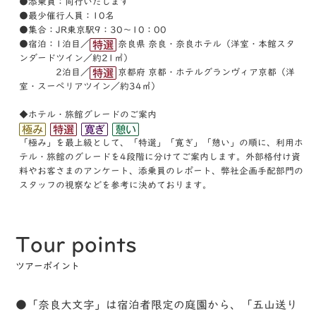
●添乗員：同行いたします
●最少催行人員：10名
●集合：JR東京駅9：30～10：00
●宿泊：1泊目／
奈良県 奈良・奈良ホテル（洋室・本館スタ
ンダードツイン／約21㎡）
2泊目／
京都府 京都・ホテルグランヴィア京都（洋
室・スーペリアツイン／約34㎡）
◆ホテル・旅館グレードのご案内
「極み」を最上級として、「特選」「寛ぎ」「憩い」の順に、利⽤ホ
テル・旅館のグレードを4段階に分けてご案内します。外部格付け資
料やお客さまのアンケート、添乗員のレポート、弊社企画⼿配部⾨の
スタッフの視察などを参考に決めております。
Tour points
ツアーポイント
●「奈良大文字」は宿泊者限定の庭園から、「五山送り