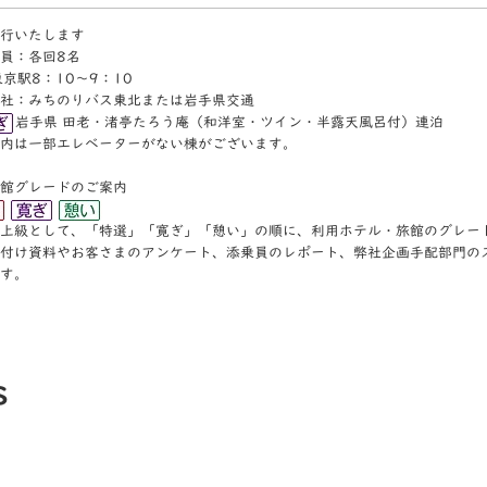
行いたします
員：各回8名
京駅8：10〜9：10
社：みちのりバス東北または岩手県交通
岩手県 田老・渚亭たろう庵（和洋室・ツイン・半露天風呂付）連泊
部エレベーターがない棟がございます。
館グレードのご案内
上級として、「特選」「寛ぎ」「憩い」の順に、利⽤ホテル・旅館のグレー
付け資料やお客さまのアンケート、添乗員のレポート、弊社企画⼿配部⾨の
す。
s