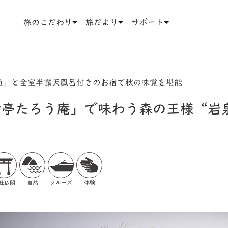
旅のこだわり
旅だより
サポート
道」と全室半露天風呂付きのお宿で秋の味覚を堪能
渚亭たろう庵」で味わう森の王様“岩
社仏閣
自然
クルーズ
体験