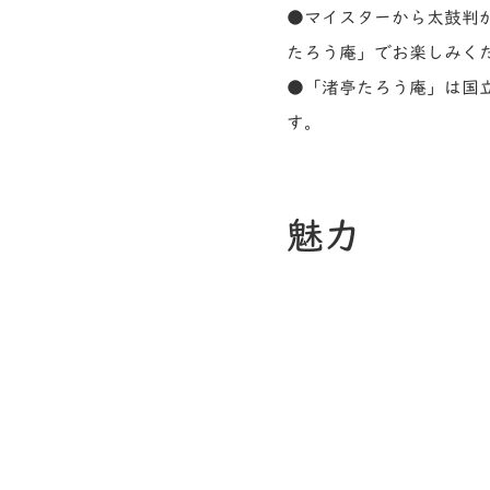
●マイスターから太鼓判
たろう庵」でお楽しみく
●「渚亭たろう庵」は国
す。
魅力