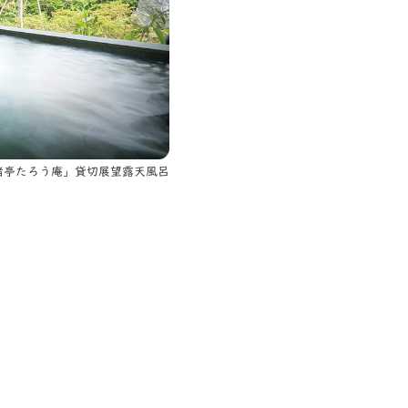
渚亭たろう庵」貸切展望露天風呂