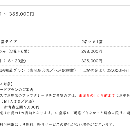
0 〜 388,000円
客室タイプ
2名さま1室
のみ（8畳＋6畳）
298,000円
（16～20畳）
328,000円
現地発着プラン（盛岡駅合流／八戸駅解散）：上記代金より28,000円引
ス対象】
ードプランのご案内
スでお座席のアップグレードをご希望の方は、
出発日の1カ月前まで
にお申
（お1人さま／片道）
 新青森区間 9,000円
売は出発の1カ月前となります。お座席をご用意できなかった場合に限りご
利用列車により飲料、軽食サービスの提供がない場合がございます。