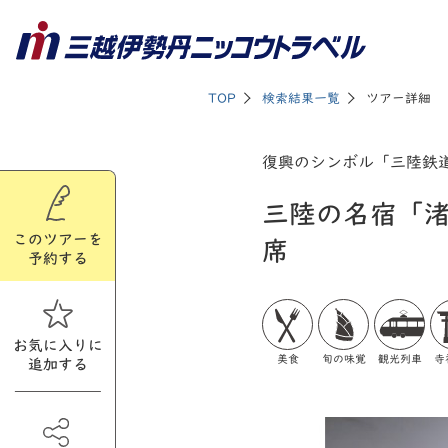
TOP
検索結果一覧
ツアー詳細
復興のシンボル「三陸鉄
三陸の名宿「
このツアーを
席
予約する
お気に入りに
美食
旬の味覚
観光列車
寺
追加する