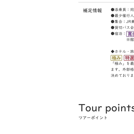
●添乗員：同
補足情報
●最少催行人
●集合：JR東
●貸切バス会
●宿泊：
※館内は一
◆ホテル・旅
「極み」を最
ます。外部格
決めておりま
Tour point
ツアーポイント