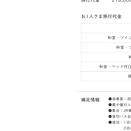
旅行代金
278,00
お1人さま旅行代金
和室・ツイ
和室・
和室・ベッド付(
●添乗員：同
補足情報
●最少催行人
●集合：JR東
●貸切バス会
●宿泊：1泊
2泊目