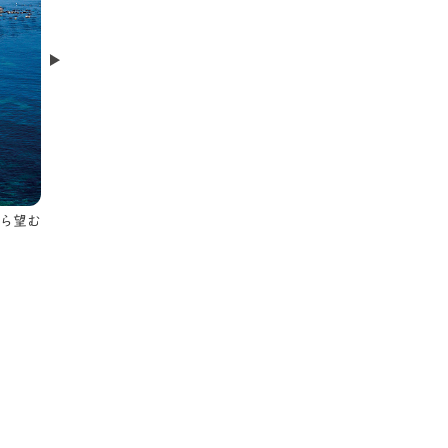
Next
ら望む