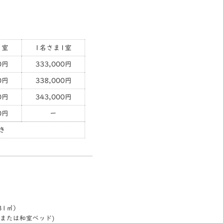
1室
1名さま1室
0円
333,000円
0円
338,000円
0円
343,000円
0円
ー
き
31㎡）
または和室ベッド)