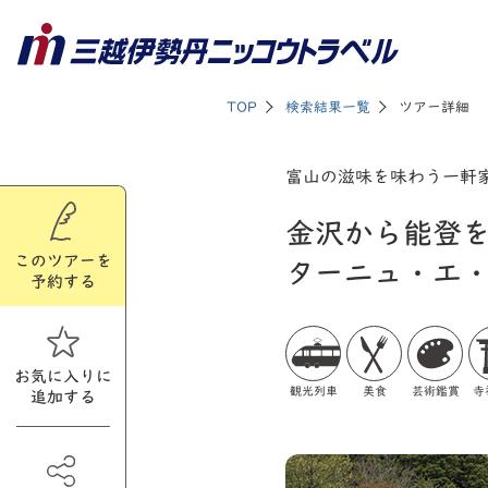
TOP
検索結果一覧
ツアー詳細
富山の滋味を味わう一軒
金沢から能登
このツアーを
ターニュ・エ
予約する
お気に入りに
観光列車
美食
芸術鑑賞
寺
追加する