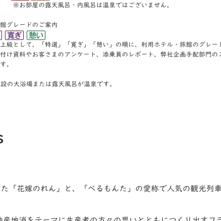
の露天風呂・内風呂は温泉ではございません。
館グレードのご案内
上級として、「特選」「寛ぎ」「憩い」の順に、利⽤ホテル・旅館のグレー
付け資料やお客さまのアンケート、添乗員のレポート、弊社企画⼿配部⾨の
す。
施設の大浴場または露天風呂が温泉です。
s
開した「花嫁のれん」と、「べるもんた」の愛称で人気の観光列
地産地消をテーマに生産者の方々の思いとともにつくり出すフ