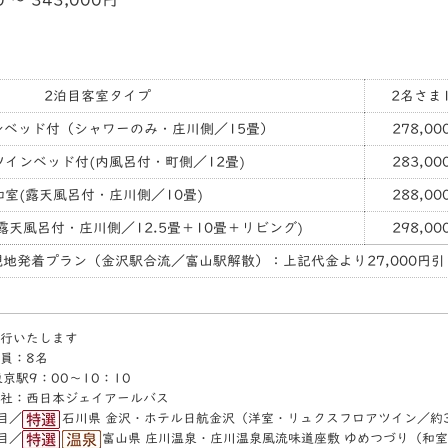
0 〜 343,000円
2泊目客室タイプ
2名さま
ンベッド付（シャワーのみ・庄川側／15畳）
278,00
ツインベッド付(内風呂付・町側／12畳)
283,00
和室(露天風呂付・庄川側／10畳)
288,00
露天風呂付・庄川側／12.5畳＋10畳＋リビング)
298,00
現地発着プラン（金沢駅合流／富山駅解散）：上記代金より27,000円引
行いたします
員：8名
京駅9：00〜10：10
社：西日本ジェイアールバス
目／
石川県 金沢・ホテル日航金沢（洋室・リュクスフロアツイン／約
／
富山県 庄川温泉・庄川温泉風流味道座敷 ゆめつづり（和室