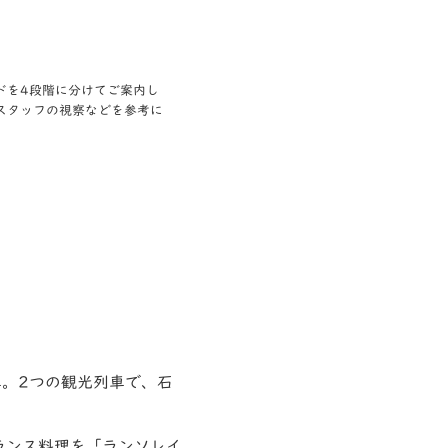
ドを4段階に分けてご案内し
スタッフの視察などを参考に
車。2つの観光列車で、石
ランス料理を「ランソレイ