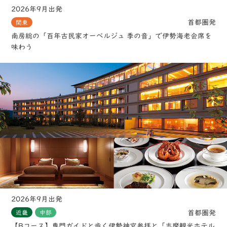
2026年9月出発
首都圏発
関東
南房総の「百年古民家オーベルジュ 季の音」で伊勢海老会席を
味わう
2026年9月出発
首都圏発
近畿
中部
【Bコース】専門ガイドと歩く伊勢神宮参拝と「志摩観光ホテル