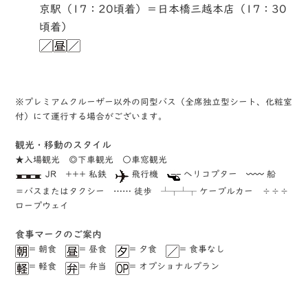
京駅（17：20頃着）＝日本橋三越本店（17：30
頃着）
※プレミアムクルーザー以外の同型バス（全席独立型シート、化粧室
付）にて運行する場合がございます。
観光・移動のスタイル
★入場観光 ◎下車観光 ○車窓観光
JR +++ 私鉄
飛行機
ヘリコプター 〰〰 船
＝バスまたはタクシー …… 徒歩 ┴┬┴┬ ケーブルカー ÷÷÷
ロープウェイ
⾷事マークのご案内
= 朝食
= 昼食
= 夕食
= 食事なし
= 軽食
= 弁当
= オプショナルプラン