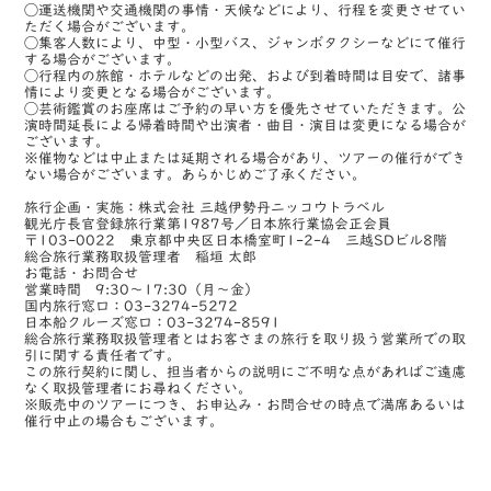
◯運送機関や交通機関の事情・天候などにより、行程を変更させてい
ただく場合がございます。
◯集客人数により、中型・小型バス、ジャンボタクシーなどにて催行
する場合がございます。
◯行程内の旅館・ホテルなどの出発、および到着時間は目安で、諸事
情により変更となる場合がございます。
◯芸術鑑賞のお座席はご予約の早い方を優先させていただきます。公
演時間延長による帰着時間や出演者・曲目・演目は変更になる場合が
ございます。
※催物などは中止または延期される場合があり、ツアーの催行ができ
ない場合がございます。あらかじめご了承ください。
旅行企画・実施：株式会社 三越伊勢丹ニッコウトラベル
観光庁長官登録旅行業第1987号／日本旅行業協会正会員
〒103-0022 東京都中央区日本橋室町1-2-4 三越SDビル8階
総合旅行業務取扱管理者 稲垣 太郎
お電話・お問合せ
営業時間 9:30～17:30（月～金）
国内旅行窓口：03-3274-5272
日本船クルーズ窓口：03-3274-8591
総合旅行業務取扱管理者とはお客さまの旅行を取り扱う営業所での取
引に関する責任者です。
この旅行契約に関し、担当者からの説明にご不明な点があればご遠慮
なく取扱管理者にお尋ねください。
※販売中のツアーにつき、お申込み・お問合せの時点で満席あるいは
催行中止の場合もございます。