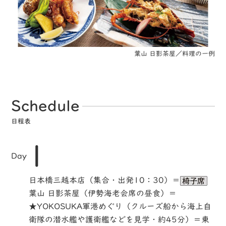
葉山 日影茶屋／料理の一例
Schedule
日程表
1
Day
日本橋三越本店（集合・出発10：30）＝
葉山 日影茶屋（伊勢海老会席の昼食）＝
★YOKOSUKA軍港めぐり（クルーズ船から海上自
衛隊の潜水艦や護衛艦などを見学・約45分）＝東