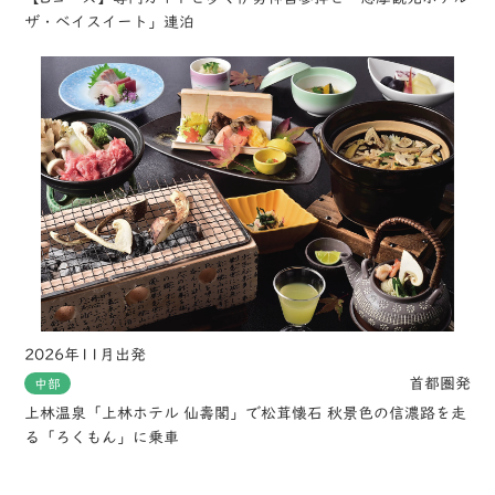
ザ・ベイスイート」連泊
2026年11月出発
首都圏発
中部
上林温泉「上林ホテル 仙壽閣」で松茸懐石 秋景色の信濃路を走
る「ろくもん」に乗車