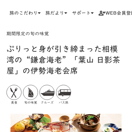
旅のこだわり
旅だより
サポート
WEB会員登
TOP
検索結果一覧
ツアー詳細
期間限定の旬の味覚
ぷりっと身が引き締まった相模
湾の“鎌倉海老”「葉山 日影茶
屋」の伊勢海老会席
美食
旬の味覚
クルーズ
バス旅