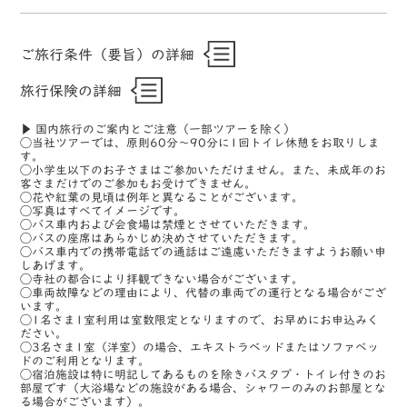
ご旅行条件（要旨）の詳細
旅行保険の詳細
▶ 国内旅行のご案内とご注意（一部ツアーを除く）
◯当社ツアーでは、原則60分〜90分に1回トイレ休憩をお取りしま
す。
◯小学生以下のお子さまはご参加いただけません。また、未成年のお
客さまだけでのご参加もお受けできません。
◯花や紅葉の見頃は例年と異なることがございます。
◯写真はすべてイメージです。
◯バス車内および会食場は禁煙とさせていただきます。
◯バスの座席はあらかじめ決めさせていただきます。
◯バス車内での携帯電話での通話はご遠慮いただきますようお願い申
しあげます。
◯寺社の都合により拝観できない場合がございます。
◯車両故障などの理由により、代替の車両での運行となる場合がござ
います。
◯1名さま1室利用は室数限定となりますので、お早めにお申込みく
ださい。
◯3名さま1室（洋室）の場合、エキストラベッドまたはソファベッ
ドのご利用となります。
◯宿泊施設は特に明記してあるものを除きバスタブ・トイレ付きのお
部屋です（大浴場などの施設がある場合、シャワーのみのお部屋とな
る場合がございます）。