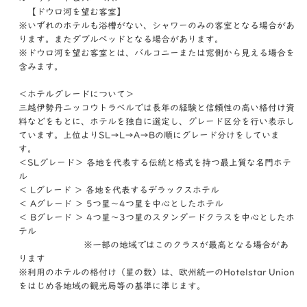
【ドウロ河を望む客室】
※いずれのホテルも浴槽がない、シャワーのみの客室となる場合があ
ります。またダブルベッドとなる場合があります。
※ドウロ河を望む客室とは、バルコニーまたは窓側から見える場合を
含みます。
＜ホテルグレードについて＞
三越伊勢丹ニッコウトラベルでは長年の経験と信頼性の高い格付け資
料などをもとに、ホテルを独自に選定し、グレード区分を行い表示し
ています。上位よりSL→L→A→Bの順にグレード分けをしていま
す。
＜SLグレード＞ 各地を代表する伝統と格式を持つ最上質な名門ホテ
ル
＜ Lグレード ＞ 各地を代表するデラックスホテル
＜ Aグレード ＞ 5つ星～4つ星を中心としたホテル
＜ Bグレード ＞ 4つ星～3つ星のスタンダードクラスを中心としたホ
テル
※一部の地域ではこのクラスが最高となる場合があ
ります
※利用のホテルの格付け（星の数）は、欧州統一のHotelstar Union
をはじめ各地域の観光局等の基準に準じます。