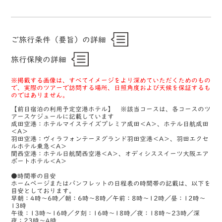
ご旅行条件（要旨）の詳細
旅行保険の詳細
※掲載する画像は、すべてイメージをより深めていただくためのもの
で、実際のツアーで訪問する場所、日照角度および天候を保証するも
のではありません。
【前日宿泊の利用予定空港ホテル】 ※該当コースは、各コースのツ
アースケジュールに記載しています
成田空港：ホテルマイステイズプレミア成田＜A＞、ホテル日航成田
＜A＞
羽田空港：ヴィラフォンテーヌグランド羽田空港＜A＞、羽田エクセ
ルホテル東急＜A＞
関西空港：ホテル日航関西空港＜A＞、オディシススイーツ大阪エア
ポートホテル＜A＞
●時間帯の目安
ホームページまたはパンフレットの日程表の時間帯の記載は、以下を
目安としております。
早朝：4時～6時／朝：6時～8時／午前：8時～12時／昼：12時～
13時
午後：13時～16時／夕刻：16時～18時／夜：18時～23時／深
夜：23時～4時