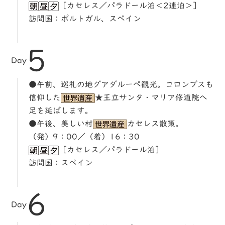
［カセレス／パラドール泊＜2連泊＞］
訪問国：ポルトガル、スペイン
5
Day
●午前、巡礼の地グアダルーペ観光。コロンブスも
信仰した
★王立サンタ・マリア修道院へ
足を延ばします。
●午後、美しい村
カセレス散策。
（発）9：00／（着）16：30
［カセレス／パラドール泊］
訪問国：スペイン
6
Day