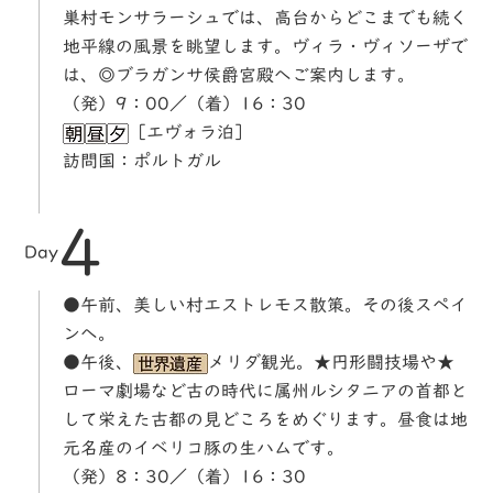
巣村モンサラーシュでは、高台からどこまでも続く
地平線の風景を眺望します。ヴィラ・ヴィソーザで
は、◎ブラガンサ侯爵宮殿へご案内します。
（発）9：00／（着）16：30
［エヴォラ泊］
訪問国：ポルトガル
4
Day
●午前、美しい村エストレモス散策。その後スペイ
ンへ。
●午後、
メリダ観光。★円形闘技場や★
ローマ劇場など古の時代に属州ルシタニアの首都と
して栄えた古都の見どころをめぐります。昼食は地
元名産のイベリコ豚の生ハムです。
（発）8：30／（着）16：30