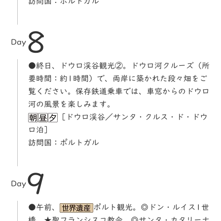
訪問国：ポルトガル
8
Day
●終日、ドウロ渓谷観光②。ドウロ河クルーズ（所
要時間：約1時間）で、両岸に築かれた段々畑をご
覧ください。保存鉄道乗車では、車窓からのドウロ
河の風景を楽しみます。
［ドウロ渓谷／サンタ・クルス・ド・ドウ
ロ泊］
訪問国：ポルトガル
9
Day
●午前、
ポルト観光。◎ドン・ルイス1世
橋、★聖フランシスコ教会、◎サンタ・カタリーナ