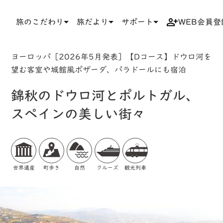
旅のこだわり
旅だより
サポート
WEB会員登
TOP
検索結果一覧
ツアー詳細
ヨーロッパ［2026年5月発表］【Dコース】ドウロ河を
望む客室や城館風ポザーダ、パラドールにも宿泊
錦秋のドウロ河とポルトガル、
スペインの美しい街々
世界遺産
町歩き
自然
クルーズ
観光列車