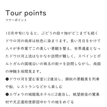
Tour points
ツアーポイント
10月中旬になると、ぶどうの段々畑がどこまでも続く
ドウロ河の両岸は秋色に染まります。長い月日をかけて
人々が手作業でこの美しい景観を整え、世界遺産となっ
たドウロ河上流はなかなか訪問が難しく、スペインとポ
ルトガルの国境沿いの珠玉の街々を訪問しながら、両国
の神髄を垣間見ます。
●ドウロ河を望む客室に2連泊し、錦秋の景観美を列車
や船、レストランなどから楽しむ
●エヴォラの城館風ホテルに2連泊し、眺望絶佳の鷲巣
村や天正遣欧使節団ゆかりの地をめぐる