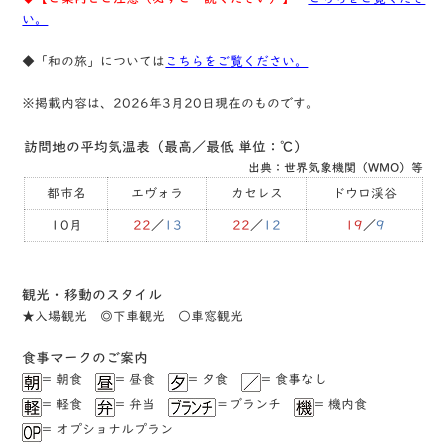
い。
◆「和の旅」については
こちらをご覧ください。
※掲載内容は、2026年3月20日現在のものです。
訪問地の平均気温表（最高／最低 単位：℃）
出典：世界気象機関（WMO）等
都市名
エヴォラ
カセレス
ドウロ渓谷
10月
22
／
13
22
／
12
19
／
9
観光・移動のスタイル
★⼊場観光 ◎下⾞観光 ○⾞窓観光
⾷事マークのご案内
= 朝食
= 昼食
= ⼣食
= ⾷事なし
= 軽⾷
= 弁当
＝ブランチ
= 機内食
= オプショナルプラン