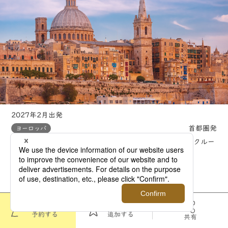
2027年2月出発
首都圏発
ヨーロッパ
アルハンブラ宮殿 貸切企画 陽光そそぐ早春の地中海周遊クルー
ズ
〈 関連タグでツアーを探す 〉
和の旅
ゆったり度1
ポルトガル
スペイン
世界遺産
このツアーを
お気に入りに
予約する
追加する
共有
町歩き
自然
クルーズ
観光列車