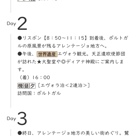
2
Day
●リスボン【8：50～11：15】到着後、ポルトガ
ルの原風景が残るアレンテージョ地方へ。
●午後、
エヴォラ観光。天正遣欧使節団
が訪れた★大聖堂や◎ディアナ神殿にご案内しま
す。
（着）16：00
［エヴォラ泊＜2連泊＞］
訪問国：ポルトガル
3
Day
●終日、アレンテージョ地方の美しい街めぐり。鷲