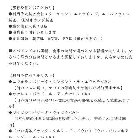
【旅行条件とおことわり】
●利用予定航空会社：ターキッシュ エアラインズ、エールフランス
航空、KLMオランダ航空
●最少催行人員：8名
●添乗員：同行いたします
●食事回数：朝7回、昼7回、夕7回（機内食を除く）
■スペインではお国柄、食事の時間が遅めとなる習慣があります。な
るべく早めのお時間となるよう調整しておりますが、あらかじめお含
みおきください。
【利用予定ホテルリスト】
◆エヴォラ：
ポザーダ・コンベント・デ・エヴォラ＜A＞
【街の中心に建つ、かつての修道院を改装した城館風ホテル】
◆カセレス：
パラドール・デ・カセレス＜A＞
【旧市街の中心に建つ14世紀の貴族の邸宅を改装した城館風ホテ
ル】
◆ヴィゼウ：
ポザーダ・ヴィゼウ＜A＞
【19世紀の壮麗な建築物を改装したホテル。街の中心に徒歩圏
内】
◆ドウロ渓谷／サンタ・クルス・ド・ドウロ：
ドウロ・パレスホテ
ル・リゾート＆スパ＜A＞