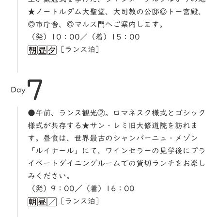
★ノートルダム大聖堂、大司教の公邸◎トー宮殿、
◎市庁舎、◎マルス門へご案内します。
（発）10：00／（着）15：00
［ランス泊］
7
Day
●午前、ランス観光②。ロマネスク様式とゴシック
様式が共存する★サン・レミ旧大修道院を訪れま
す。昼食は、世界最古のシャンパーニュ・メゾン
「ルイナール」にて、ワインセラーの見学後にプラ
イベートダイニングルームでの貸切ランチをお楽し
みください。
（発）9：00／（着）16：00
［ランス泊］