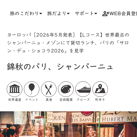
旅のこだわり
旅だより
サポート
WEB会員登
TOP
検索結果一覧
ツアー詳細
ヨーロッパ［2026年5月発表］【Lコース】世界最古の
シャンパーニュ・メゾンにて貸切ランチ、パリの「サロ
ン・デュ・ショコラ2026」を見学
錦秋のパリ、シャンパーニュ
世界遺産
イベント
美食
芸術鑑賞
クルーズ
町歩き