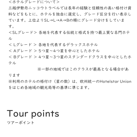
＜ホテルグレードについて＞
三越伊勢丹ニッコウトラベルでは長年の経験と信頼性の高い格付け資
料などをもとに、ホテルを独自に選定し、グレード区分を行い表示し
ています。上位よりSL→L→A→Bの順にグレード分けをしていま
す。
＜SLグレード＞ 各地を代表する伝統と格式を持つ最上質な名門ホテ
ル
＜ Lグレード ＞ 各地を代表するデラックスホテル
＜ Aグレード ＞ 5つ星～4つ星を中心としたホテル
＜ Bグレード ＞ 4つ星～3つ星のスタンダードクラスを中心としたホ
テル
※一部の地域ではこのクラスが最高となる場合があ
ります
※利用のホテルの格付け（星の数）は、欧州統一のHotelstar Union
をはじめ各地域の観光局等の基準に準じます。
Tour points
ツアーポイント