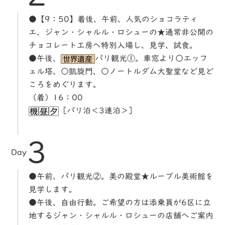
●【9：50】着後、午前、人気のショコラティ
エ、ジャン・シャルル・ロシューの★通常非公開の
チョコレート工房へ特別入場し、見学、試食。
●午後、
パリ観光①。車窓より○エッフ
ェル塔、○凱旋門、○ノートルダム大聖堂など見ど
ころをめぐります。
（着）16：00
［パリ泊＜3連泊＞］
3
Day
●午前、パリ観光②。美の殿堂★ルーブル美術館を
見学します。
●午後、自由行動。ご希望の方は添乗員が6区に立
地するジャン・シャルル・ロシューの店舗へご案内