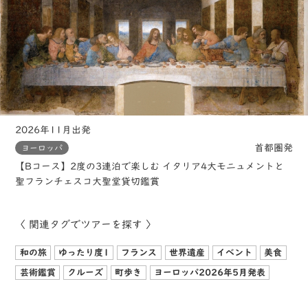
2026年11月出発
首都圏発
ヨーロッパ
【Bコース】2度の3連泊で楽しむ イタリア4大モニュメントと
聖フランチェスコ大聖堂貸切鑑賞
〈 関連タグでツアーを探す 〉
和の旅
ゆったり度1
フランス
世界遺産
イベント
美食
芸術鑑賞
クルーズ
町歩き
ヨーロッパ2026年5月発表