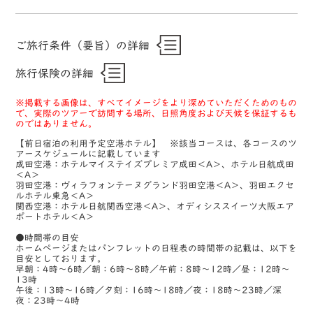
ご旅行条件（要旨）の詳細
旅行保険の詳細
※掲載する画像は、すべてイメージをより深めていただくためのもの
で、実際のツアーで訪問する場所、日照角度および天候を保証するも
のではありません。
【前日宿泊の利用予定空港ホテル】 ※該当コースは、各コースのツ
アースケジュールに記載しています
成田空港：ホテルマイステイズプレミア成田＜A＞、ホテル日航成田
＜A＞
羽田空港：ヴィラフォンテーヌグランド羽田空港＜A＞、羽田エクセ
ルホテル東急＜A＞
関西空港：ホテル日航関西空港＜A＞、オディシススイーツ大阪エア
ポートホテル＜A＞
●時間帯の目安
ホームページまたはパンフレットの日程表の時間帯の記載は、以下を
目安としております。
早朝：4時～6時／朝：6時～8時／午前：8時～12時／昼：12時～
13時
午後：13時～16時／夕刻：16時～18時／夜：18時～23時／深
夜：23時～4時