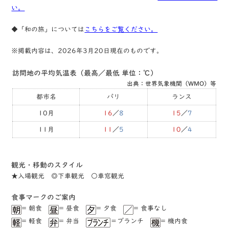
い。
◆「和の旅」については
こちらをご覧ください。
※掲載内容は、2026年3月20日現在のものです。
訪問地の平均気温表（最高／最低 単位：℃）
出典：世界気象機関（WMO）等
都市名
パリ
ランス
10月
16
／
8
15
／
7
11月
11
／
5
10
／
4
観光・移動のスタイル
★⼊場観光 ◎下⾞観光 ○⾞窓観光
⾷事マークのご案内
= 朝食
= 昼食
= ⼣食
= ⾷事なし
= 軽⾷
= 弁当
＝ブランチ
= 機内食