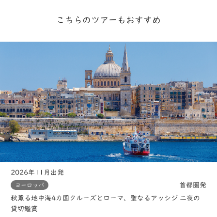
こちらのツアーもおすすめ
2026年11月出発
首都圏発
ヨーロッパ
秋薫る地中海4カ国クルーズとローマ、聖なるアッシジ 二夜の
貸切鑑賞