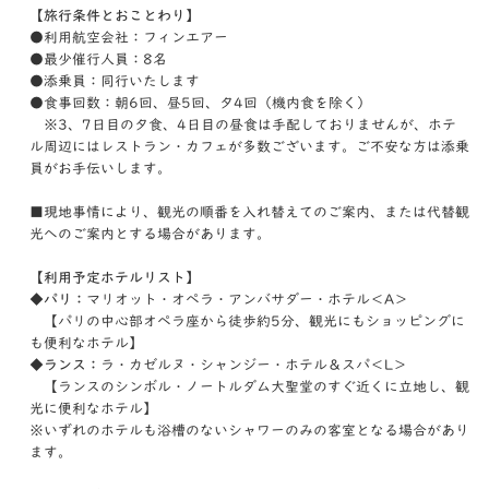
【旅行条件とおことわり】
●利用航空会社：フィンエアー
●最少催行人員：8名
●添乗員：同行いたします
●食事回数：朝6回、昼5回、夕4回（機内食を除く）
※3、7日目の夕食、4日目の昼食は手配しておりませんが、ホテ
ル周辺にはレストラン・カフェが多数ございます。ご不安な方は添乗
員がお手伝いします。
■現地事情により、観光の順番を入れ替えてのご案内、または代替観
光へのご案内とする場合があります。
【利用予定ホテルリスト】
◆パリ：
マリオット・オペラ・アンバサダー・ホテル＜A＞
【パリの中心部オペラ座から徒歩約5分、観光にもショッピングに
も便利なホテル】
◆ランス：
ラ・カゼルヌ・シャンジー・ホテル＆スパ＜L＞
【ランスのシンボル・ノートルダム大聖堂のすぐ近くに立地し、観
光に便利なホテル】
※いずれのホテルも浴槽のないシャワーのみの客室となる場合があり
ます。