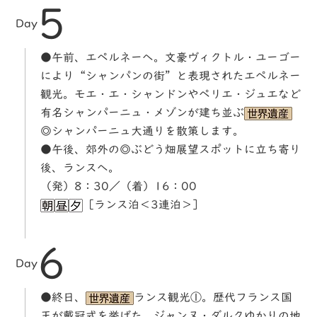
5
Day
●午前、エペルネーへ。文豪ヴィクトル・ユーゴー
により“シャンパンの街”と表現されたエペルネー
観光。モエ・エ・シャンドンやペリエ・ジュエなど
有名シャンパーニュ・メゾンが建ち並ぶ
◎シャンパーニュ大通りを散策します。
●午後、郊外の◎ぶどう畑展望スポットに立ち寄り
後、ランスへ。
（発）8：30／（着）16：00
［ランス泊＜3連泊＞］
6
Day
●終日、
ランス観光①。歴代フランス国
王が戴冠式を挙げた、ジャンヌ・ダルクゆかりの地