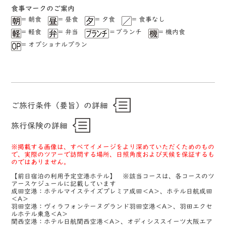
⾷事マークのご案内
= 朝食
= 昼食
= ⼣食
= ⾷事なし
= 軽⾷
= 弁当
＝ブランチ
= 機内食
= オプショナルプラン
ご旅行条件（要旨）の詳細
旅行保険の詳細
※掲載する画像は、すべてイメージをより深めていただくためのもの
で、実際のツアーで訪問する場所、日照角度および天候を保証するも
のではありません。
【前日宿泊の利用予定空港ホテル】 ※該当コースは、各コースのツ
アースケジュールに記載しています
成田空港：ホテルマイステイズプレミア成田＜A＞、ホテル日航成田
＜A＞
羽田空港：ヴィラフォンテーヌグランド羽田空港＜A＞、羽田エクセ
ルホテル東急＜A＞
関西空港：ホテル日航関西空港＜A＞、オディシススイーツ大阪エア