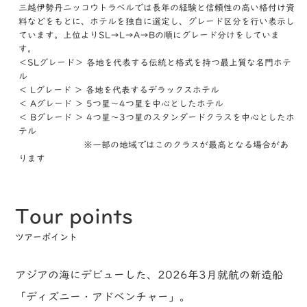
三越伊勢丹ニッコウトラベルでは長年の経験と信頼性の高い格付け資
料などをもとに、ホテルを独自に選定し、グレード区分を行い表示し
ています。上位よりSL→L→A→Bの順にグレード分けをしていま
す。
＜SLグレード＞ 各地を代表する伝統と格式を持つ最上質な名門ホテ
ル
＜ Lグレード ＞ 各地を代表するデラックスホテル
＜ Aグレード ＞ 5つ星～4つ星を中心としたホテル
＜ Bグレード ＞ 4つ星～3つ星のスタンダードクラスを中心としたホ
テル
※一部の地域ではこのクラスが最高となる場合があ
ります
Tour points
ツアーポイント
アジアの海にデビューした、2026年3月就航の新造船
「ディズニー・アドベンチャー」。