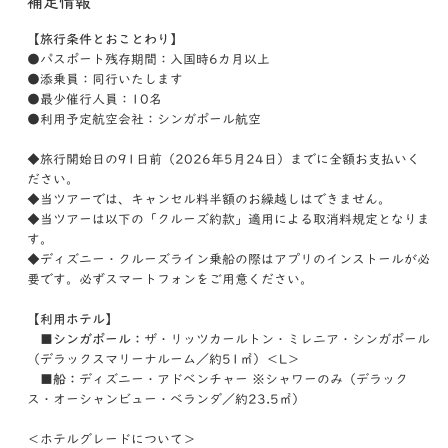
補足情報
【旅行条件とおことわり】
●パスポート残存期間：入国時6カ月以上
●添乗員：同行いたします
●最少催行人員：10名
●利用予定航空会社：シンガポール航空
◆旅行開始日の91日前（2026年5月24日）までに全額お支払いく
ださい。
◆当ツアーでは、キャンセル料半額のお繰越しはできません。
◆当ツアーは以下の「クルーズ約款」適用による取消料規定となりま
す。
◆ディズニー・クルーズライン乗船の際はアプリのインストールが必
要です。必ずスマートフォンをご用意ください。
【利用ホテル】
■シンガポール：
ザ・リッツカールトン・ミレニア・シンガポール
（デラックスマリーナルーム／約51㎡）＜L＞
■船：
ディズニー・アドベンチャー ※シャワーのみ（デラック
ス・オーシャンビュー・ベランダ／約23.5㎡）
＜ホテルグレードについて＞