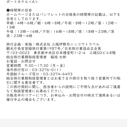
ポートホテル＜A＞
●時間帯の目安
ホームページまたはパンフレットの日程表の時間帯の記載は、以下を
目安としております。
早朝：4時～6時／朝：6時～8時／午前：8時～12時／昼：12時～
13時
午後：13時～16時／夕刻：16時～18時／夜：18時～23時／深
夜：23時～4時
旅行企画・実施：株式会社 三越伊勢丹ニッコウトラベル
観光庁長官登録旅行業第1987号／日本旅行業協会正会員
〒103-0022 東京都中央区日本橋室町1-2-4 三越SDビル8階
総合旅行業務取扱管理者 稲垣 太郎
お電話・お問合せ
営業時間 9:30～17:30（月～金）
海外旅行窓口：03-3276-0111
外国船クルーズ窓口：03-3274-6493
総合旅行業務取扱管理者とはお客さまの旅行を取り扱う営業所での取
引に関する責任者です。
この旅行契約に関し、担当者からの説明にご不明な点があればご遠慮
なく取扱管理者にお尋ねください。
※販売中のツアーにつき、お申込み・お問合せの時点で満席あるいは
催行中止の場合もございます。