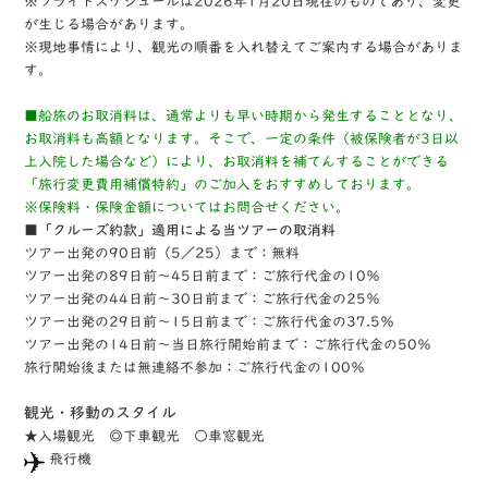
※フライトスケジュールは2026年1月20日現在のものであり、変更
が生じる場合があります。
※現地事情により、観光の順番を入れ替えてご案内する場合がありま
す。
■船旅のお取消料は、通常よりも早い時期から発生することとなり、
お取消料も高額となります。そこで、一定の条件（被保険者が3日以
上入院した場合など）により、お取消料を補てんすることができる
「旅行変更費用補償特約」のご加入をおすすめしております。
※保険料・保険金額についてはお問合せください。
■「クルーズ約款」適用による当ツアーの取消料
ツアー出発の90日前（5／25）まで：無料
ツアー出発の89日前～45日前まで：ご旅行代金の10％
ツアー出発の44日前～30日前まで：ご旅行代金の25％
ツアー出発の29日前～15日前まで：ご旅行代金の37.5％
ツアー出発の14日前～当日旅行開始前まで：ご旅行代金の50％
旅行開始後または無連絡不参加：ご旅行代金の100％
観光・移動のスタイル
★⼊場観光 ◎下⾞観光 ○⾞窓観光
⾶⾏機