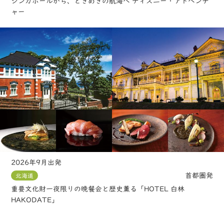
シンガポールから、ときめきの航海へ ディズニー・アドベンチ
ャー
2026年9月出発
首都圏発
北海道
重要文化財一夜限りの晩餐会と歴史薫る「HOTEL 白林
HAKODATE」