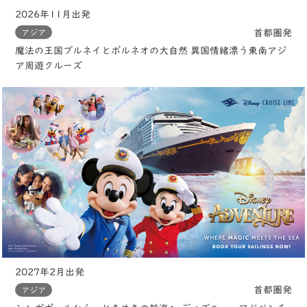
2026年11月出発
首都圏発
アジア
魔法の王国ブルネイとボルネオの大自然 異国情緒漂う東南アジ
ア周遊クルーズ
2027年2月出発
首都圏発
アジア