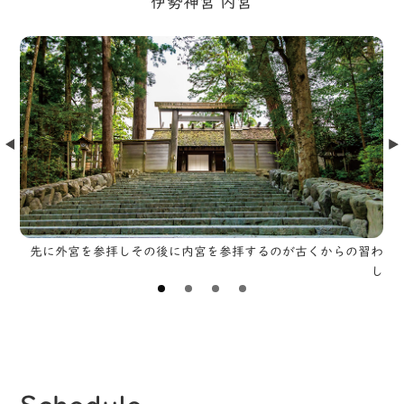
伊勢神宮 内宮
Prev
Nex
先に外宮を参拝しその後に内宮を参拝するのが古くからの習わ
し
一例