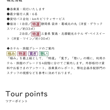
●添乗員：同行いたします
●最少催行人員：6名
●貸切バス会社：kmモビリティサービス
●宿泊：1泊目／
静岡県 袋井・葛城北の丸（洋室・デラック
スツイン／約33㎡）
2泊目／
三重県 賢島・志摩観光ホテル ザ･ベイスイー
ト（洋室・ツイン／約100㎡）
◆ホテル・旅館グレードのご案内
「極み」を最上級として、「特選」「寛ぎ」「憩い」の順に、利⽤ホ
テル・旅館のグレードを4段階に分けてご案内します。外部格付け資
料やお客さまのアンケート、添乗員のレポート、弊社企画⼿配部⾨の
スタッフの視察などを参考に決めております。
Tour points
ツアーポイント