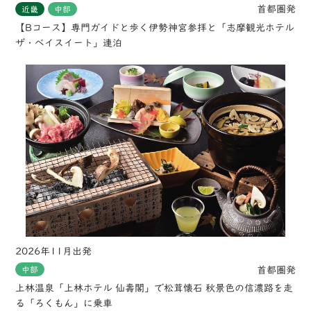
首都圏発
近畿
中部
【Bコース】専門ガイドと歩く伊勢神宮参拝と「志摩観光ホテル
ザ・ベイスイート」連泊
2026年11月出発
首都圏発
中部
上林温泉「上林ホテル 仙壽閣」で松茸懐石 秋景色の信濃路を走
る「ろくもん」に乗車