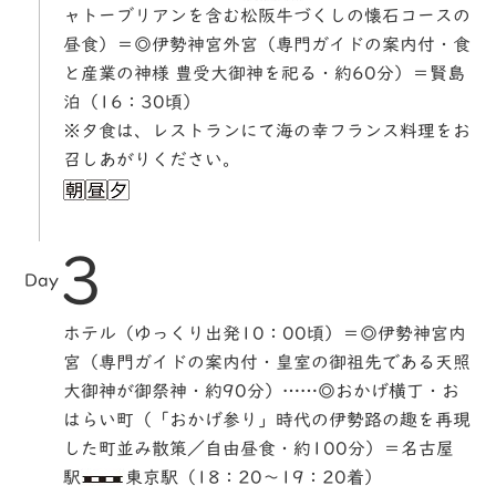
ャトーブリアンを含む松阪牛づくしの懐石コースの
昼食）＝◎伊勢神宮外宮（専門ガイドの案内付・食
と産業の神様 豊受大御神を祀る・約60分）＝賢島
泊（16：30頃）
※夕食は、レストランにて海の幸フランス料理をお
召しあがりください。
3
Day
ホテル（ゆっくり出発10：00頃）＝◎伊勢神宮内
宮（専門ガイドの案内付・皇室の御祖先である天照
大御神が御祭神・約90分）……◎おかげ横丁・お
はらい町（「おかげ参り」時代の伊勢路の趣を再現
した町並み散策／自由昼食・約100分）＝名古屋
駅
東京駅（18：20〜19：20着）