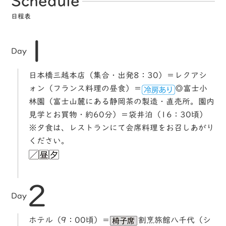
Schedule
日程表
1
Day
日本橋三越本店（集合・出発8：30）＝レクアシ
ォン（フランス料理の昼食）＝
◎富士小
林園（富士山麓にある静岡茶の製造・直売所。園内
見学とお買物・約60分）＝袋井泊（16：30頃）
※夕食は、レストランにて会席料理をお召しあがり
ください。
2
Day
ホテル（9：00頃）＝
割烹旅館八千代（シ