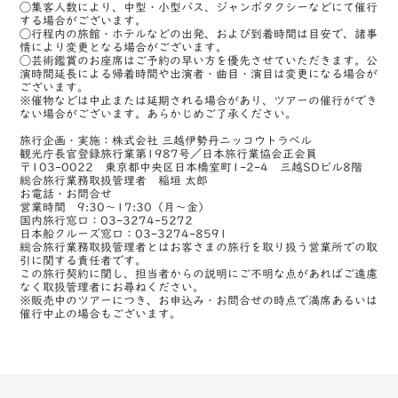
◯集客人数により、中型・小型バス、ジャンボタクシーなどにて催行
する場合がございます。
◯行程内の旅館・ホテルなどの出発、および到着時間は目安で、諸事
情により変更となる場合がございます。
◯芸術鑑賞のお座席はご予約の早い方を優先させていただきます。公
演時間延長による帰着時間や出演者・曲目・演目は変更になる場合が
ございます。
※催物などは中止または延期される場合があり、ツアーの催行ができ
ない場合がございます。あらかじめご了承ください。
旅行企画・実施：株式会社 三越伊勢丹ニッコウトラベル
観光庁長官登録旅行業第1987号／日本旅行業協会正会員
〒103-0022 東京都中央区日本橋室町1-2-4 三越SDビル8階
総合旅行業務取扱管理者 稲垣 太郎
お電話・お問合せ
営業時間 9:30～17:30（月～金）
国内旅行窓口：03-3274-5272
日本船クルーズ窓口：03-3274-8591
総合旅行業務取扱管理者とはお客さまの旅行を取り扱う営業所での取
引に関する責任者です。
この旅行契約に関し、担当者からの説明にご不明な点があればご遠慮
なく取扱管理者にお尋ねください。
※販売中のツアーにつき、お申込み・お問合せの時点で満席あるいは
催行中止の場合もございます。