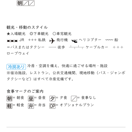
観光・移動のスタイル
★入場観光 ◎下車観光 ○車窓観光
JR +++ 私鉄
飛行機
ヘリコプター 〰〰 船
＝バスまたはタクシー …… 徒歩 ┴┬┴┬ ケーブルカー ÷÷÷
ロープウェイ
冷房・空調を備え、快適に過ごせる場所・施設
※宿泊施設、レストラン、公共交通機関、現地移動（バス・ジャンボ
タクシーなど）はすべて冷房完備です。
⾷事マークのご案内
= 朝食
= 昼食
= 夕食
= 食事なし
= 軽食
= 弁当
= オプショナルプラン