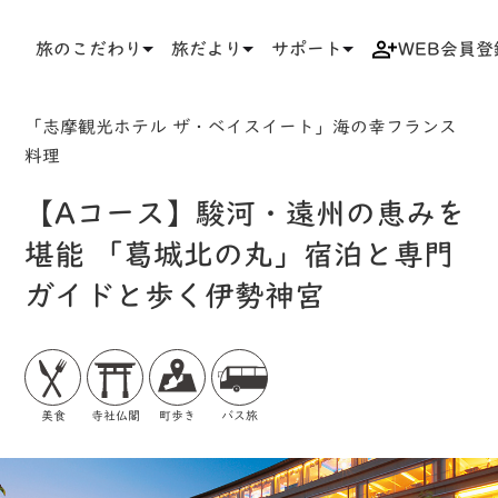
旅のこだわり
旅だより
サポート
WEB会員登
TOP
検索結果一覧
ツアー詳細
「志摩観光ホテル ザ・ベイスイート」海の幸フランス
料理
【Aコース】駿河・遠州の恵みを
堪能 「葛城北の丸」宿泊と専門
ガイドと歩く伊勢神宮
美食
寺社仏閣
町歩き
バス旅