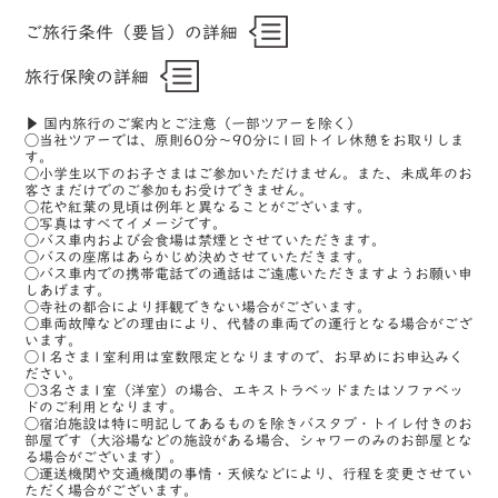
ご旅行条件（要旨）の詳細
旅行保険の詳細
▶ 国内旅行のご案内とご注意（一部ツアーを除く）
◯当社ツアーでは、原則60分〜90分に1回トイレ休憩をお取りしま
す。
◯小学生以下のお子さまはご参加いただけません。また、未成年のお
客さまだけでのご参加もお受けできません。
◯花や紅葉の見頃は例年と異なることがございます。
◯写真はすべてイメージです。
◯バス車内および会食場は禁煙とさせていただきます。
◯バスの座席はあらかじめ決めさせていただきます。
◯バス車内での携帯電話での通話はご遠慮いただきますようお願い申
しあげます。
◯寺社の都合により拝観できない場合がございます。
◯車両故障などの理由により、代替の車両での運行となる場合がござ
います。
◯1名さま1室利用は室数限定となりますので、お早めにお申込みく
ださい。
◯3名さま1室（洋室）の場合、エキストラベッドまたはソファベッ
ドのご利用となります。
◯宿泊施設は特に明記してあるものを除きバスタブ・トイレ付きのお
部屋です（大浴場などの施設がある場合、シャワーのみのお部屋とな
る場合がございます）。
◯運送機関や交通機関の事情・天候などにより、行程を変更させてい
ただく場合がございます。