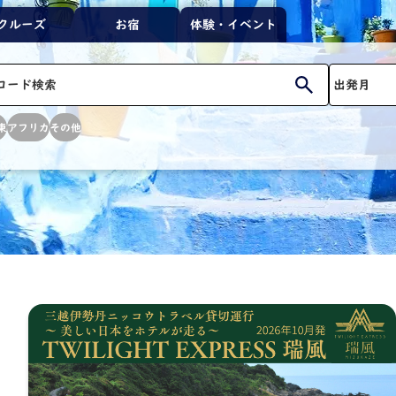
クルーズ
お宿
体験・イベント
東
アフリカ
その他