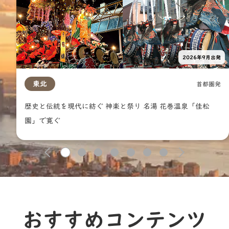
2026年9月出発
東北
首都圏発
歴史と伝統を現代に紡ぐ 神楽と祭り 名湯 花巻温泉「佳松
園」で寛ぐ
1
2
3
4
5
6
7
おすすめコンテンツ