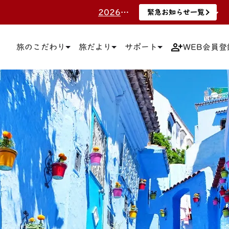
2026.7.8 <更新>三越伊勢丹ニッコウトラベルポイント終了のお知らせ。 詳しくはこちらをご覧ください。
緊急お知らせ一覧
緊急お知らせ一覧
2025.3.19 旅行のお申込みにお得な「エムアイカード」をご案内！詳しくはこちらをご覧ください。
緊急お知らせ一覧
旅のこだわり
旅だより
サポート
WEB会員登
2025.3.12 マイページ上でのお客さまご自身による「予約取消」について 詳しくはこちらをご覧ください。
緊急お知らせ一覧
2025.3.10 WEB上でのクレジットカード決済における「３Dセキュア」について3月24日（月）より対応開始いたします。 詳しくはこちらをご覧ください。
緊急お知らせ一覧
2021.12.10 【ホームページでの予約の流れ】と【注意事項】についてはこちらをご確認ください。
緊急お知らせ一覧
2026.7.29 令和8年熊本地震につきまして 詳しくはこちらをご覧ください。
緊急お知らせ一覧