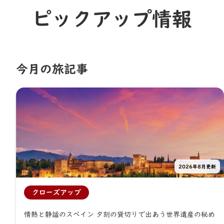
ピックアップ情報
今⽉の旅記事
2026年8月更新
クローズアップ
情熱と静謐のスペイン 夕刻の貸切りで出あう世界遺産の秘め