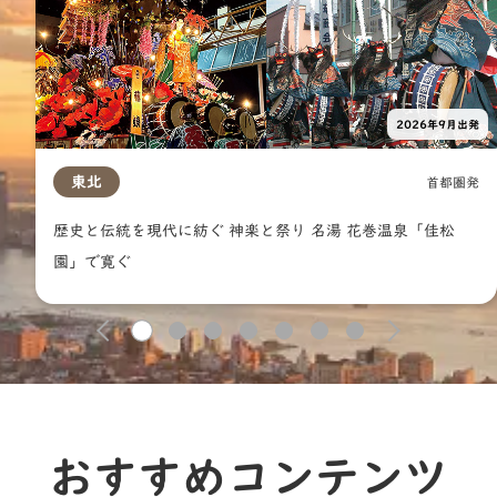
2026年9月出発
東北
首都圏発
歴史と伝統を現代に紡ぐ 神楽と祭り 名湯 花巻温泉「佳松
園」で寛ぐ
1
2
3
4
5
6
7
おすすめコンテンツ