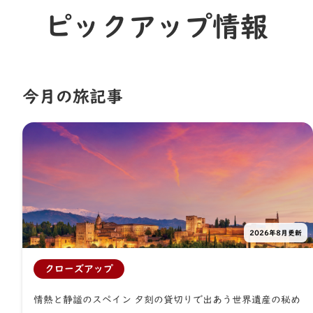
ピックアップ情報
今⽉の旅記事
2026年8月更新
クローズアップ
情熱と静謐のスペイン 夕刻の貸切りで出あう世界遺産の秘め