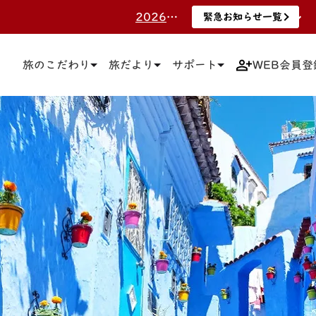
2026.7.8 <更新>三越伊勢丹ニッコウトラベルポイント終了のお知らせ。 詳しくはこちらをご覧ください。
緊急お知らせ一覧
緊急お知らせ一覧
2025.3.19 旅行のお申込みにお得な「エムアイカード」をご案内！詳しくはこちらをご覧ください。
緊急お知らせ一覧
旅のこだわり
旅だより
サポート
WEB会員登
2025.3.12 マイページ上でのお客さまご自身による「予約取消」について 詳しくはこちらをご覧ください。
緊急お知らせ一覧
2025.3.10 WEB上でのクレジットカード決済における「３Dセキュア」について3月24日（月）より対応開始いたします。 詳しくはこちらをご覧ください。
緊急お知らせ一覧
2021.12.10 【ホームページでの予約の流れ】と【注意事項】についてはこちらをご確認ください。
緊急お知らせ一覧
2026.7.29 令和8年熊本地震につきまして 詳しくはこちらをご覧ください。
緊急お知らせ一覧