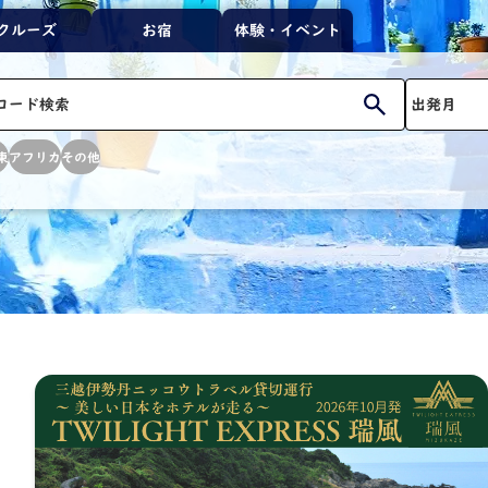
クルーズ
お宿
体験・イベント
東
アフリカ
その他