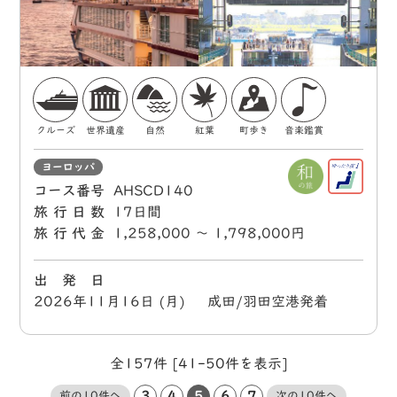
クルーズ
世界遺産
自然
紅葉
町歩き
音楽鑑賞
ヨーロッパ
コース番号
AHSCD140
旅行日数
17日間
旅行代金
1,258,000 〜 1,798,000円
出 発 日
2026年11月16日 (月) 成田/羽田空港発着
全157件 [41-50件を表示]
3
4
5
6
7
前の10件へ
次の10件へ