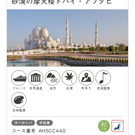
砂漠の摩天楼ドバイ・アブダビ
クルーズ
世界遺産
自然
紅葉
町歩き
音楽鑑賞
芸術鑑賞
ヨーロッパ
中近東
コース番号
AHSCC440