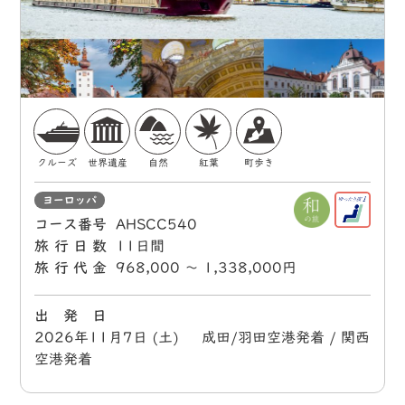
クルーズ
世界遺産
自然
紅葉
町歩き
ヨーロッパ
コース番号
AHSCC540
旅行日数
11日間
旅行代金
968,000 〜 1,338,000円
出 発 日
2026年11月7日 (土) 成田/羽田空港発着 / 関西
空港発着