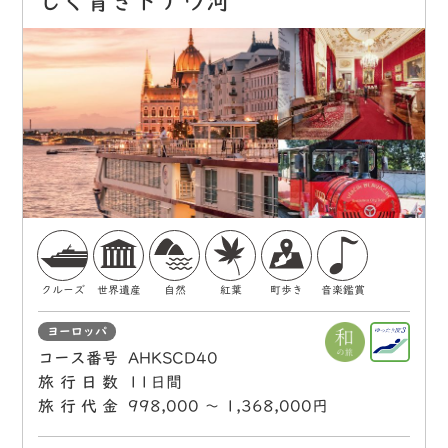
しく青きドナウ河
クルーズ
世界遺産
自然
紅葉
町歩き
音楽鑑賞
ヨーロッパ
コース番号
AHKSCD40
旅行日数
11日間
旅行代金
998,000 〜 1,368,000円