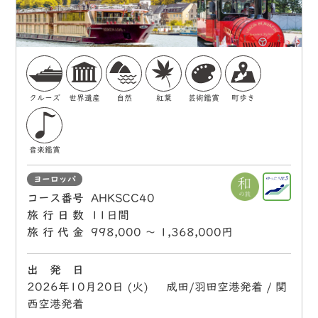
クルーズ
世界遺産
自然
紅葉
芸術鑑賞
町歩き
音楽鑑賞
ヨーロッパ
コース番号
AHKSCC40
旅行日数
11日間
旅行代金
998,000 〜 1,368,000円
出 発 日
2026年10月20日 (火) 成田/羽田空港発着 / 関
西空港発着