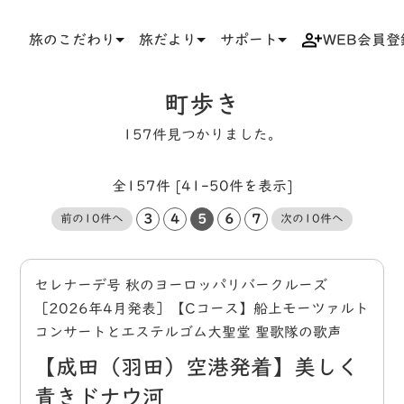
旅のこだわり
旅だより
サポート
WEB会員登
TOP
タグ
町歩き
町歩き
157件見つかりました。
全157件 [41-50件を表示]
3
4
5
6
7
前の10件へ
次の10件へ
セレナーデ号 秋のヨーロッパリバークルーズ
［2026年4月発表］【Cコース】船上モーツァルト
コンサートとエステルゴム大聖堂 聖歌隊の歌声
【成田（羽田）空港発着】美しく
青きドナウ河