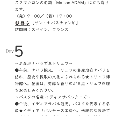
スクマカロンの老舗「Maison ADAM」に立ち寄り
ます。
（発）9：00／（着）17：00
［サン・セバスチャン泊］
訪問国：スペイン、フランス
5
Day
～名産地ナバラで黒トリュフ～
●午前、ナバラ観光。トリュフの名産地◎ナバラを
訪れ、歴史や採取の文化にふれられる★トリュフ博
物館へ。昼食は、芳醇な香り広がる黒トリュフ料理
をお楽しみください。
～バスクの名産 イディアサバルチーズ～
●午後、イディアサバル観光。バスクを代表する名
産★イディアサバルチーズ工房へ。伝統的な製法で