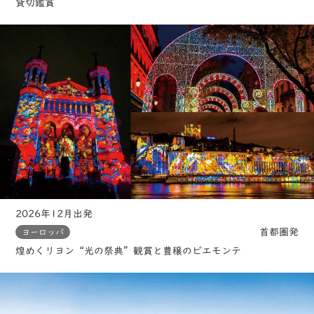
貸切鑑賞
2026年12月出発
首都圏発
ヨーロッパ
煌めくリヨン“光の祭典”観賞と豊穣のピエモンテ