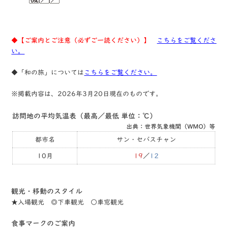
◆【ご案内とご注意（必ずご一読ください）】
こちらをご覧くださ
い。
◆「和の旅」については
こちらをご覧ください。
※掲載内容は、2026年3月20日現在のものです。
訪問地の平均気温表（最高／最低 単位：℃）
出典：世界気象機関（WMO）等
都市名
サン・セバスチャン
10月
19
／
12
観光・移動のスタイル
★⼊場観光 ◎下⾞観光 ○⾞窓観光
⾷事マークのご案内