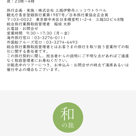
夜：23時～4時
旅行企画・実施：株式会社 三越伊勢丹ニッコウトラベル
観光庁長官登録旅行業第1987号／日本旅行業協会正会員
〒103-0022 東京都中央区日本橋室町1-2-4 三越SDビル8階
総合旅行業務取扱管理者 稲垣 太郎
お電話・お問合せ
営業時間 9:30～17:30（月～金）
海外旅行窓口：03-3276-0111
外国船クルーズ窓口：03-3274-6493
総合旅行業務取扱管理者とはお客さまの旅行を取り扱う営業所での取
引に関する責任者です。
この旅行契約に関し、担当者からの説明にご不明な点があればご遠慮
なく取扱管理者にお尋ねください。
※販売中のツアーにつき、お申込み・お問合せの時点で満席あるいは
催行中止の場合もございます。