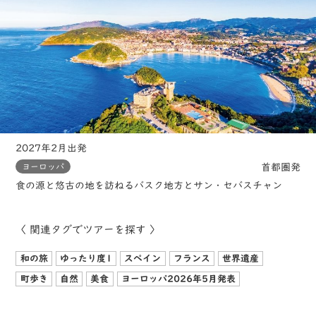
2027年2月出発
首都圏発
ヨーロッパ
食の源と悠古の地を訪ねるバスク地方とサン・セバスチャン
〈 関連タグでツアーを探す 〉
和の旅
ゆったり度1
スペイン
フランス
世界遺産
町歩き
自然
美食
ヨーロッパ2026年5月発表