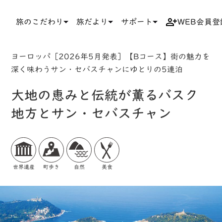
旅のこだわり
旅だより
サポート
WEB会員登
TOP
検索結果一覧
ツアー詳細
ヨーロッパ［2026年5月発表］【Bコース】街の魅力を
深く味わうサン・セバスチャンにゆとりの5連泊
大地の恵みと伝統が薫るバスク
地方とサン・セバスチャン
世界遺産
町歩き
自然
美食