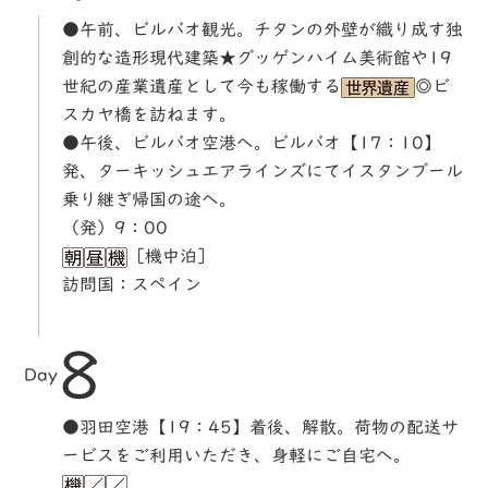
●午前、ビルバオ観光。チタンの外壁が織り成す独
創的な造形現代建築★グッゲンハイム美術館や19
世紀の産業遺産として今も稼働する
◎ビ
スカヤ橋を訪ねます。
●午後、ビルバオ空港へ。ビルバオ【17：10】
発、ターキッシュエアラインズにてイスタンブール
乗り継ぎ帰国の途へ。
（発）9：00
［機中泊］
訪問国：スペイン
8
Day
●羽田空港【19：45】着後、解散。荷物の配送サ
ービスをご利用いただき、身軽にご自宅へ。