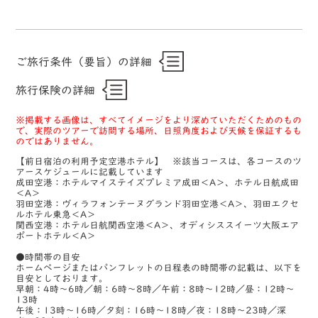
ご旅行条件（要旨）の詳細
旅行保険の詳細
※掲載する画像は、すべてイメージをより深めていただくためのもの
で、実際のツアーで訪問する場所、日照角度および天候を保証するも
のではありません。
【前日宿泊の利用予定空港ホテル】 ※該当コースは、各コースのツ
アースケジュールに記載しています
成田空港：ホテルマイステイズプレミア成田＜A＞、ホテル日航成田
＜A＞
羽田空港：ヴィラフォンテーヌグランド羽田空港＜A＞、羽田エクセ
ルホテル東急＜A＞
関西空港：ホテル日航関西空港＜A＞、オディシススイーツ大阪エア
ポートホテル＜A＞
●時間帯の目安
ホームページまたはパンフレットの日程表の時間帯の記載は、以下を
目安としております。
早朝：4時～6時／朝：6時～8時／午前：8時～12時／昼：12時～
13時
午後：13時～16時／夕刻：16時～18時／夜：18時～23時／深