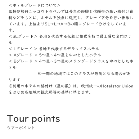
＜ホテルグレードについて＞
三越伊勢丹ニッコウトラベルでは長年の経験と信頼性の高い格付け資
料などをもとに、ホテルを独自に選定し、グレード区分を行い表示し
ています。上位よりSL→L→A→Bの順にグレード分けをしていま
す。
＜SLグレード＞ 各地を代表する伝統と格式を持つ最上質な名門ホテ
ル
＜ Lグレード ＞ 各地を代表するデラックスホテル
＜ Aグレード ＞ 5つ星～4つ星を中心としたホテル
＜ Bグレード ＞ 4つ星～3つ星のスタンダードクラスを中心としたホ
テル
※一部の地域ではこのクラスが最高となる場合があ
ります
※利用のホテルの格付け（星の数）は、欧州統一のHotelstar Union
をはじめ各地域の観光局等の基準に準じます。
Tour points
ツアーポイント