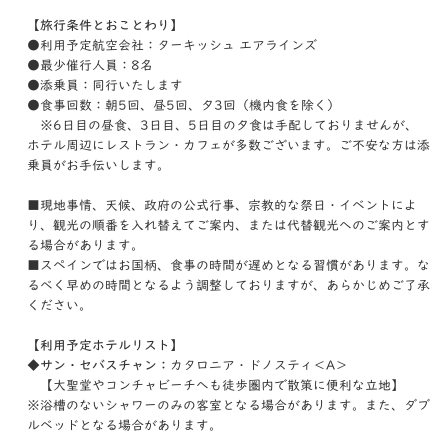
【旅行条件とおことわり】
●利用予定航空会社：ターキッシュ エアラインズ
●最少催行人員：8名
●添乗員：同行いたします
●食事回数：朝5回、昼5回、夕3回（機内食を除く）
※6日目の昼食、3日目、5日目の夕食は手配しておりませんが、
ホテル周辺にレストラン・カフェが多数ございます。ご不安な方は添
乗員がお手伝いします。
■現地事情、天候、政府の公式行事、宗教的な祭日・イベントによ
り、観光の順番を入れ替えてご案内、または代替観光へのご案内とす
る場合があります。
■スペインではお国柄、食事の時間が遅めとなる習慣があります。な
るべく早めの時間となるよう調整しておりますが、あらかじめご了承
ください。
【利用予定ホテルリスト】
◆サン・セバスチャン：
カタロニア・ドノスティ＜A＞
【大聖堂やコンチャビーチへも徒歩圏内で散策に便利な立地】
※浴槽のないシャワーのみの客室となる場合があります。また、ダブ
ルベッドとなる場合があります。