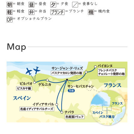
= 朝食
= 昼食
= ⼣食
= ⾷事なし
= 軽⾷
= 弁当
＝ブランチ
= 機内食
= オプショナルプラン
Map