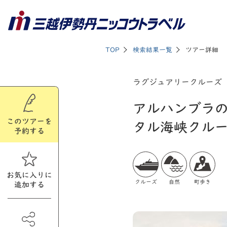
TOP
検索結果一覧
ツアー詳細
ラグジュアリークルーズ［
アルハンブラの
このツアーを
タル海峡クル
予約する
お気に入りに
クルーズ
自然
町歩き
追加する