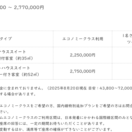
000 〜 2,770,000円
1名
タイプ
エコノミークラス利用
ツ
テラススイート
2,250,000円
付客室（約35㎡）
トハウススイート
2,750,000円
ー付き客室（約52㎡）
に含まれておりません。（2025年8月20日現在 目安：43,800〜72,0
する場合があります。
エコノミークラスをご希望の方、国内線特別追加プランをご希望の方はお問
さい。
ムエコノミークラスのご利用区間は、日本発着にかかわる国際線区間のみと
座席の回答には、一定の期間お待ちいただくことがあります。
変動するほか、満席等で座席の確保ができないことがございます。