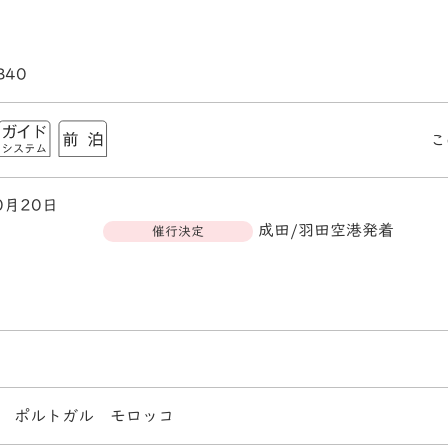
B40
こ
0月20日
成田/羽田空港発着
催行決定
 ポルトガル モロッコ