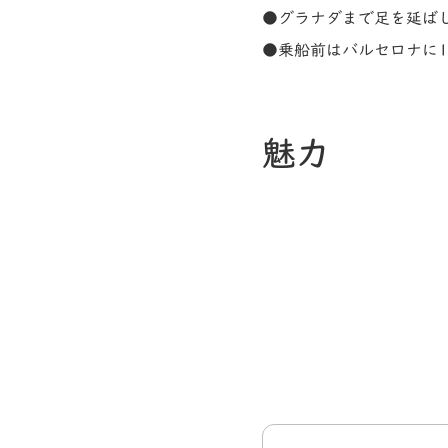
●グラナダまで足を延ば
●乗船前はバルセロナに1
魅力