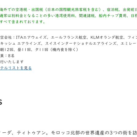
海外での空港税・出国税（日本の国際観光旅客税を含む）、宿泊税、出発前
通常は別料金となることの多い港湾使用料、関連諸税、船内チップ費用、日
すべて含まれております。
空会社：ITAエアウェイズ、エールフランス航空、KLMオランダ航空、フ
キッシュ エアラインズ、スイスインターナショナルエアラインズ、エミレー
朝12回、昼11回、夕11回（機内食を除く）
員：8名
行いたします
テルリストを見る
s
ィーダ、ティトゥアン。モロッコ北部の世界遺産の3つの街を