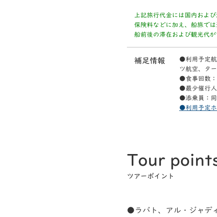
上記旅行代金には国内および
保険料などに加え、船旅では
船前後の滞在および観光代が
●利用予定航
補足情報
ツ航空、ター
●食事回数：
●最少催行人
●添乗員：同
●利用予定ホ
Tour point
ツアーポイント
●ラバト、アル・ジャデ