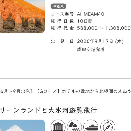
中近東
コース番号
AHMEAM40
旅行日数
10日間
旅行代金
588,000 〜 1,308,00
出 発 日
2026年9月17日 (木)
成田空港発着
年6月～9月出発］【Gコース】ホテルの敷地から北極圏の氷山
グリーンランドと大氷河遊覧飛行