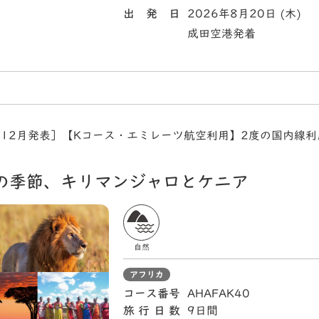
出 発 日
2026年8月20日 (木)
成田空港発着
年12月発表］【Kコース・エミレーツ航空利用】2度の国内線
の季節、キリマンジャロとケニア
自然
アフリカ
コース番号
AHAFAK40
旅行日数
9日間