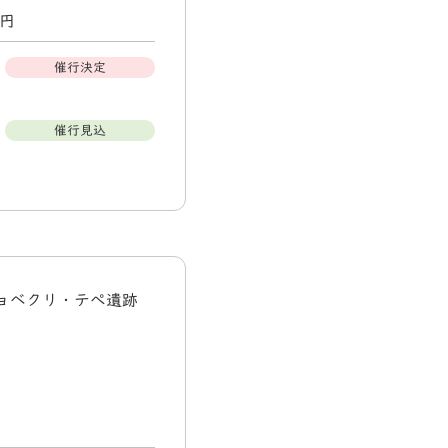
0円
催行決定
催行見込
ギョベクリ・テぺ遺跡