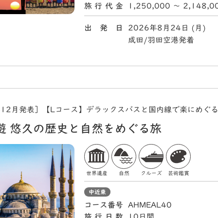
旅行代金
1,250,000 〜 2,148,
出 発 日
2026年8月24日 (月)
成田/羽田空港発着
年12月発表］【Lコース】デラックスバスと国内線で楽にめぐ
遊 悠久の歴史と自然をめぐる旅
世界遺産
自然
クルーズ
芸術鑑賞
中近東
コース番号
AHMEAL40
旅行日数
10日間