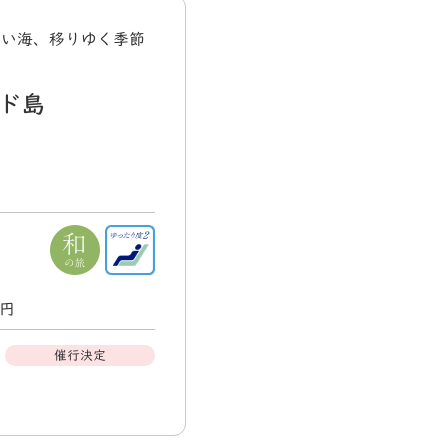
青い海、移りゆく季節
ド島
0円
催行決定