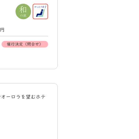
0円
催行決定（問合せ）
やオーロラを望むホテ