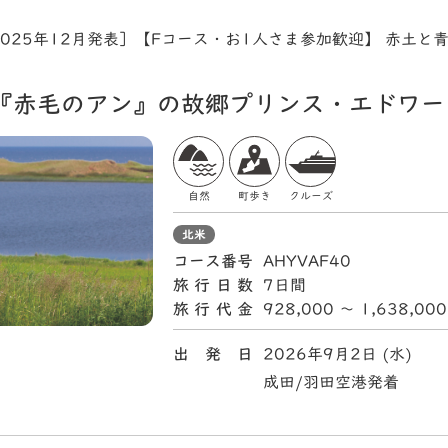
025年12月発表］【Fコース・お1人さま参加歓迎】 赤土と
『赤毛のアン』の故郷プリンス・エドワー
自然
町歩き
クルーズ
北米
コース番号
AHYVAF40
旅行日数
7日間
旅行代金
928,000 〜 1,638,00
出 発 日
2026年9月2日 (水)
成田/羽田空港発着