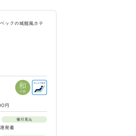
ケベックの城館風ホテ
000円
催行見込
空港発着