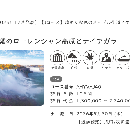
025年12月発表］【Jコース】煌めく秋色のメープル街道と
紅葉のローレンシャン高原とナイアガラ
世界遺産
自然
紅葉
町歩き
クルーズ
北米
コース番号
AHYVAJ40
旅行日数
10日間
旅行代金
1,300,000 〜 2,240,
出 発 日
2026年9月30日 (水)
【追加設定】成田/羽田