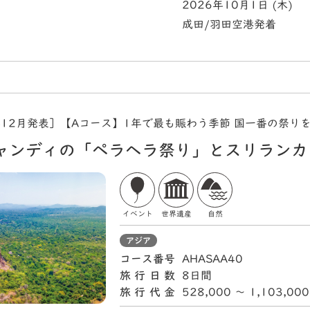
2026年10月1日 (木)
成田/羽田空港発着
年12月発表］【Aコース】1年で最も賑わう季節 国一番の祭り
ャンディの「ペラヘラ祭り」とスリランカ
イベント
世界遺産
自然
アジア
コース番号
AHASAA40
旅行日数
8日間
旅行代金
528,000 〜 1,103,00