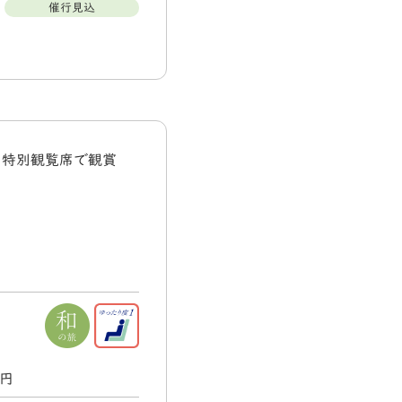
催行見込
を特別観覧席で観賞
0円