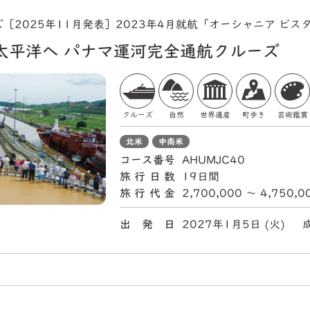
［2025年11月発表］2023年4月就航「オーシャニア ビス
太平洋へ パナマ運河完全通航クルーズ
クルーズ
自然
世界遺産
町歩き
芸術鑑賞
北米
中南米
コース番号
AHUMJC40
旅行日数
19日間
旅行代金
2,700,000 〜 4,750,
出 発 日
2027年1月5日 (火)