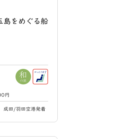
五島をめぐる船
000円
金) 成田/羽田空港発着