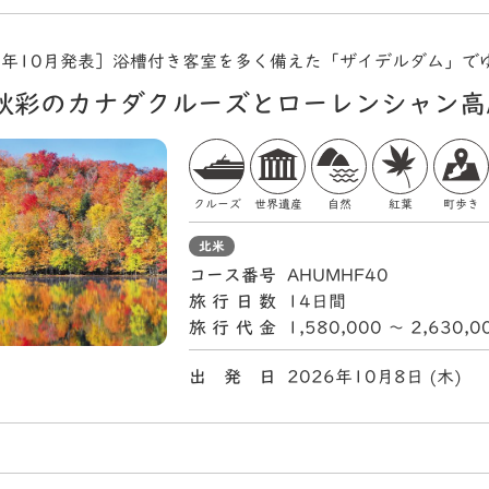
5年10月発表］浴槽付き客室を多く備えた「ザイデルダム」で
秋彩のカナダクルーズとローレンシャン高
クルーズ
世界遺産
自然
紅葉
町歩き
北米
コース番号
AHUMHF40
旅行日数
14日間
旅行代金
1,580,000 〜 2,630,
出 発 日
2026年10月8日 (木