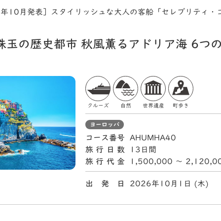
5年10月発表］スタイリッシュな大人の客船「セレブリティ・
珠玉の歴史都市 秋風薫るアドリア海 6つ
クルーズ
自然
世界遺産
町歩き
ヨーロッパ
コース番号
AHUMHA40
旅行日数
13日間
旅行代金
1,500,000 〜 2,120,
出 発 日
2026年10月1日 (木