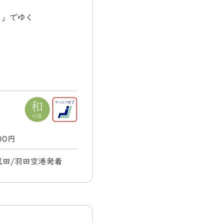
タ」でゆく
000円
 成田/羽田空港発着