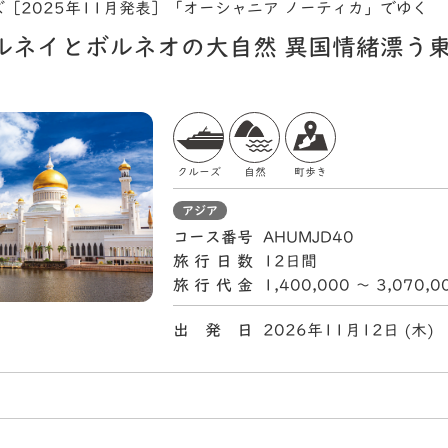
［2025年11月発表］「オーシャニア ノーティカ」でゆく
ルネイとボルネオの大自然 異国情緒漂う
クルーズ
自然
町歩き
アジア
コース番号
AHUMJD40
旅行日数
12日間
旅行代金
1,400,000 〜 3,070,
出 発 日
2026年11月12日 (