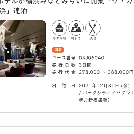
ホテルが横浜みなとみらいに開業「ザ・カ
横浜」連泊
年末年始
町歩き
美食
関東
コース番号
DXJ06040
旅行日数
3日間
旅行代金
278,000 〜 388,000円
出 発 日
2021年12月31日 (
/ パークシティイセタン
勢丹新宿店着）