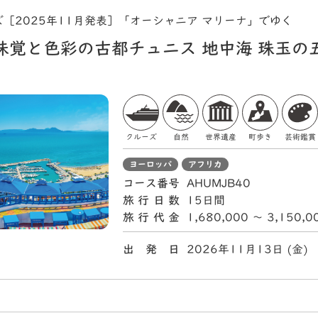
［2025年11月発表］「オーシャニア マリーナ」でゆく
味覚と色彩の古都チュニス 地中海 珠玉の
クルーズ
自然
世界遺産
町歩き
芸術鑑賞
ヨーロッパ
アフリカ
コース番号
AHUMJB40
旅行日数
15日間
旅行代金
1,680,000 〜 3,150,
出 発 日
2026年11月13日 (