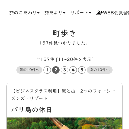
旅のこだわり
旅だより
サポート
WEB会員登
TOP
タグ
町歩き
町歩き
157件見つかりました。
全157件 [11-20件を表示]
1
2
3
4
5
前の10件へ
次の10件へ
【ビジネスクラス利用】海と山 2つのフォーシー
ズンズ・リゾート
バリ島の休日